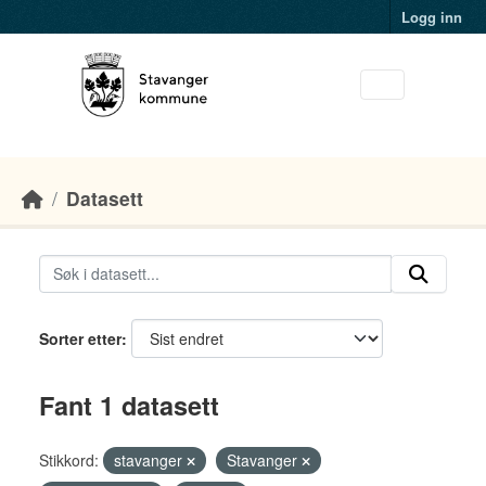
Skip to main content
Logg inn
Datasett
Sorter etter
Fant 1 datasett
Stikkord:
stavanger
Stavanger