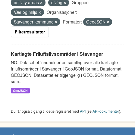
activity areas
diving
Grupper:
Vær og miljø
Organisasjoner:
Stavanger kommune
Formater:
GeoJSON
Filterresultater
Kartlagte Friluftslivsområder i Stavanger
NO: Datasettet inneholder en samling over alle kartlagte
friluftsområder i Stavanger i GeoJSON format. Dataformat:
GEOJSON: Datasettet er tilgjengelig i GEOJSON-format,
som...
GeoJSON
Du får også tilgang til dette registeret med
API
(se
API-dokumenter
).