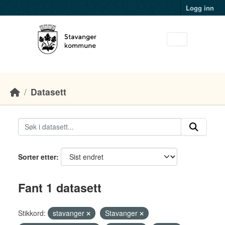
Skip to main content
Logg inn
Datasett
Sorter etter
Fant 1 datasett
Stikkord:
stavanger
Stavanger