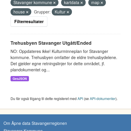
Stavanger kommune
kartdata
map
house
Grupper:
Kultur
Filterresultater
Trehusbyen Stavanger Utgått/Ended
NO: Oppdateres ikke! Kulturminneplan for Stavanger
kommune. Trehusbyen omfatter de eldre trehusbydelene.
Det gjelder egne retningslinjer for dette området, jf.
plandokumentet og...
GeoJSON
Du får også tilgang til dette registeret med
API
(se
API-dokumenter
).
Om Åpne data Stavangerregionen
Stavanger Kommune