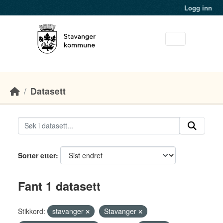
Skip to main content
Logg inn
Datasett
Sorter etter
Fant 1 datasett
Stikkord:
stavanger
Stavanger