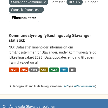
Stavanger kommune
Formater:
XLSX
Grupper:
Statistikk/statistics
Filterresultater
Kommunestyre og fylkestingsvalg Stavanger
statistikk
NO: Datasettet inneholder informasjon om
forhåndsstemmer for Stavanger, under kommunestyre og
fylkestingsvalget 2023. Data oppdates en gang til dagen
fram til valget og gir...
JSON
XML
yaml
CSV
XLSX
text
ZIP
Du får også tilgang til dette registeret med
API
(se
API-dokumenter
).
Om Åpne data Stavangerregionen