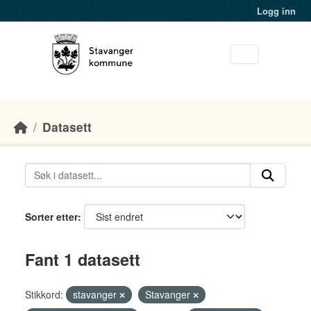
Skip to main content
Logg inn
Datasett
Sorter etter
Fant 1 datasett
Stikkord:
stavanger
Stavanger