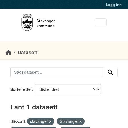
Skip to main content
Logg inn
Datasett
Sorter etter
Fant 1 datasett
Stikkord:
stavanger
Stavanger