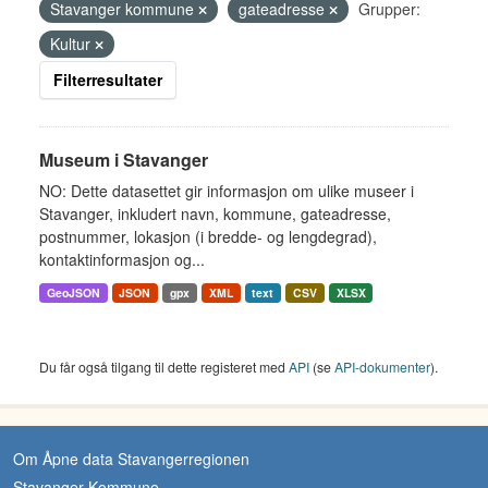
Stavanger kommune
gateadresse
Grupper:
Kultur
Filterresultater
Museum i Stavanger
NO: Dette datasettet gir informasjon om ulike museer i
Stavanger, inkludert navn, kommune, gateadresse,
postnummer, lokasjon (i bredde- og lengdegrad),
kontaktinformasjon og...
GeoJSON
JSON
gpx
XML
text
CSV
XLSX
Du får også tilgang til dette registeret med
API
(se
API-dokumenter
).
Om Åpne data Stavangerregionen
Stavanger Kommune