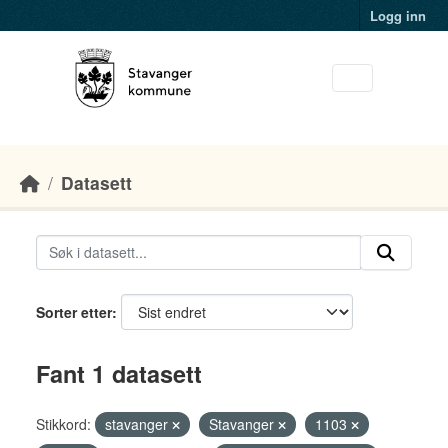
Skip to main content
Logg inn
Datasett
Sorter etter
Fant 1 datasett
Stikkord:
stavanger
Stavanger
1103