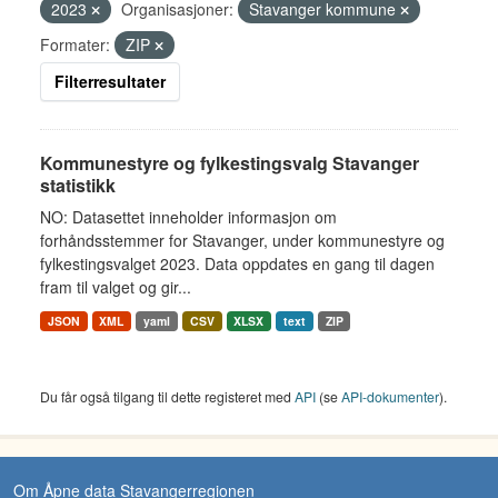
2023
Organisasjoner:
Stavanger kommune
Formater:
ZIP
Filterresultater
Kommunestyre og fylkestingsvalg Stavanger
statistikk
NO: Datasettet inneholder informasjon om
forhåndsstemmer for Stavanger, under kommunestyre og
fylkestingsvalget 2023. Data oppdates en gang til dagen
fram til valget og gir...
JSON
XML
yaml
CSV
XLSX
text
ZIP
Du får også tilgang til dette registeret med
API
(se
API-dokumenter
).
Om Åpne data Stavangerregionen