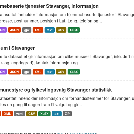
mebaserte tjenester Stavanger, informasjon
atasettet innholder informasjon om hjemmebaserte tjenester i Stavan
resse, postnummer, posisjon i Lat, Long, telefon og...
SON
JSON
gpx
XML
text
CSV
XLSX
um i Stavanger
tte datasettet gir informasjon om ulike museer i Stavanger, inkluder
- og lengdegrad), kontaktinformasjon og...
SON
JSON
gpx
XML
text
CSV
XLSX
unestyre og fylkestingsvalg Stavanger statistikk
atasettet inneholder informasjon om forhåndsstemmer for Stavanger, 
es en gang til dagen fram til valget og gir...
XML
yaml
CSV
XLSX
text
ZIP
også tilgang til dette registeret med
API
(se
API-dokumenter
).