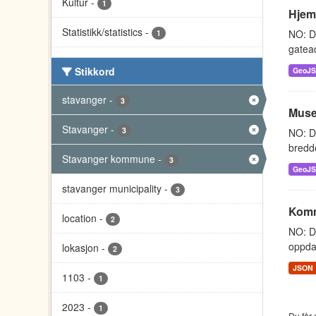
Kultur
-
1
Hjem
Statistikk/statistics
-
NO: D
1
gatead
Stikkord
GeoJ
stavanger
-
3
Muse
Stavanger
-
3
NO: De
bredde
Stavanger kommune
-
3
GeoJ
stavanger municipality
-
3
Komm
location
-
2
NO: D
oppdat
lokasjon
-
2
JSON
1103
-
1
2023
-
1
Du får 