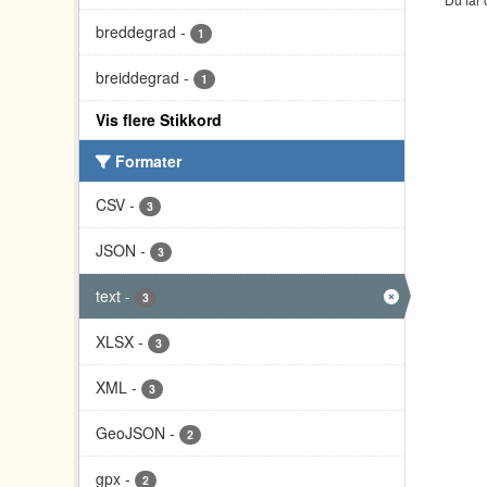
breddegrad
-
1
breiddegrad
-
1
Vis flere Stikkord
Formater
CSV
-
3
JSON
-
3
text
-
3
XLSX
-
3
XML
-
3
GeoJSON
-
2
gpx
-
2