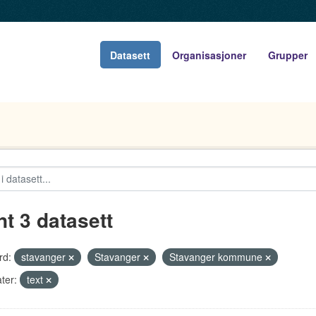
Datasett
Organisasjoner
Grupper
nt 3 datasett
rd:
stavanger
Stavanger
Stavanger kommune
ter:
text