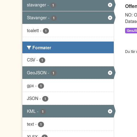
stavanger
-
Offen
1
NO: Ov
Stavanger
-
1
Datase
toalett
-
GeoJ
1
Formater
Du får 
CSV
-
1
GeoJSON
-
1
gpx
-
1
JSON
-
1
KML
-
1
text
-
1
XLSX
-