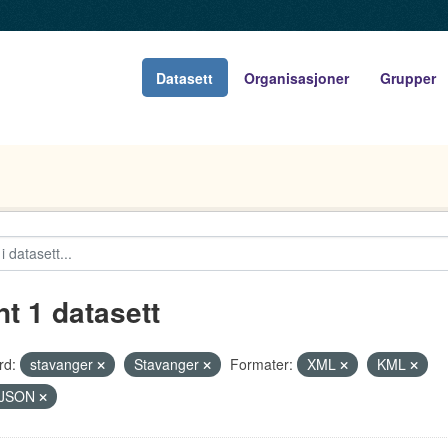
Datasett
Organisasjoner
Grupper
nt 1 datasett
rd:
stavanger
Stavanger
Formater:
XML
KML
JSON