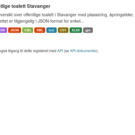
tlige toalett Stavanger
ersikt over offentlige toalett i Stavanger med plassering, åpningstider,
ttet er tilgjengelig i JSON-format for enkel...
SON
JSON
KML
XML
text
CSV
XLSX
gpx
også tilgang til dette registeret med
API
(se
API-dokumenter
).