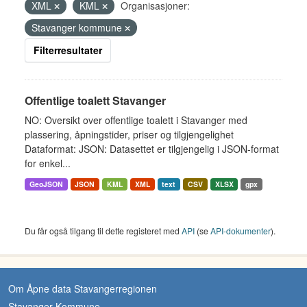
XML
KML
Organisasjoner:
Stavanger kommune
Filterresultater
Offentlige toalett Stavanger
NO: Oversikt over offentlige toalett i Stavanger med
plassering, åpningstider, priser og tilgjengelighet
Dataformat: JSON: Datasettet er tilgjengelig i JSON-format
for enkel...
GeoJSON
JSON
KML
XML
text
CSV
XLSX
gpx
Du får også tilgang til dette registeret med
API
(se
API-dokumenter
).
Om Åpne data Stavangerregionen
Stavanger Kommune