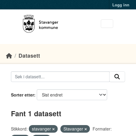
Skip to main content
Logg inn
Datasett
Sorter etter
Fant 1 datasett
Stikkord:
stavanger
Stavanger
Formater: