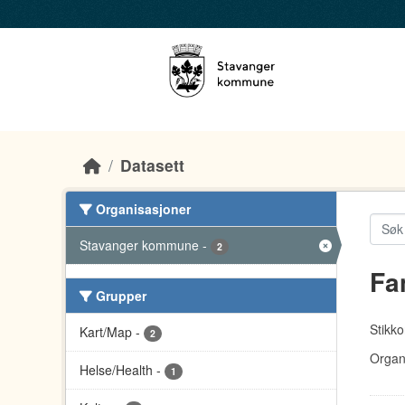
Skip to main content
Datasett
Organisasjoner
Stavanger kommune
-
2
Fa
Grupper
Stikko
Kart/Map
-
2
Organ
Helse/Health
-
1