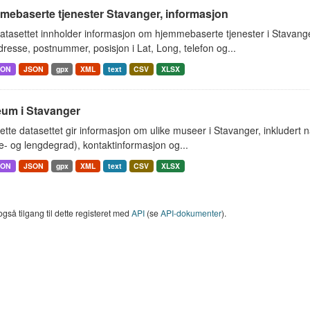
mebaserte tjenester Stavanger, informasjon
atasettet innholder informasjon om hjemmebaserte tjenester i Stavan
resse, postnummer, posisjon i Lat, Long, telefon og...
SON
JSON
gpx
XML
text
CSV
XLSX
um i Stavanger
tte datasettet gir informasjon om ulike museer i Stavanger, inkluder
- og lengdegrad), kontaktinformasjon og...
SON
JSON
gpx
XML
text
CSV
XLSX
også tilgang til dette registeret med
API
(se
API-dokumenter
).