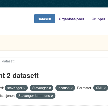
Datasett
Organisasjoner
Grupper
nt 2 datasett
rd:
stavanger
Stavanger
location
Formater:
XML
isasjoner:
Stavanger kommune