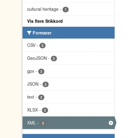
cultural heritage
-
1
Vis flere Stikkord
Formater
CSV
-
2
GeoJSON
-
2
gpx
-
2
JSON
-
2
text
-
2
XLSX
-
2
XML
-
2