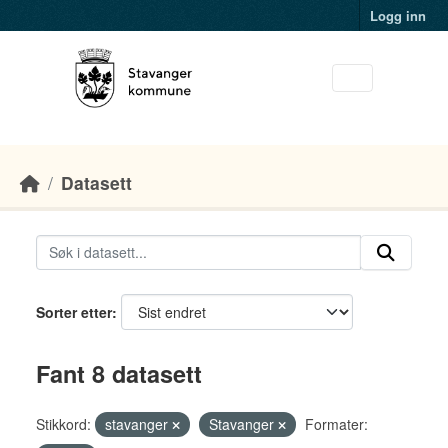
Skip to main content
Logg inn
Datasett
Sorter etter
Fant 8 datasett
Stikkord:
stavanger
Stavanger
Formater: