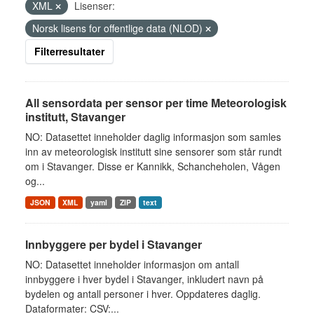
XML
Lisenser:
Norsk lisens for offentlige data (NLOD)
Filterresultater
All sensordata per sensor per time Meteorologisk
institutt, Stavanger
NO: Datasettet inneholder daglig informasjon som samles
inn av meteorologisk institutt sine sensorer som står rundt
om i Stavanger. Disse er Kannikk, Schancheholen, Vågen
og...
JSON
XML
yaml
ZIP
text
Innbyggere per bydel i Stavanger
NO: Datasettet inneholder informasjon om antall
innbyggere i hver bydel i Stavanger, inkludert navn på
bydelen og antall personer i hver. Oppdateres daglig.
Dataformater: CSV:...