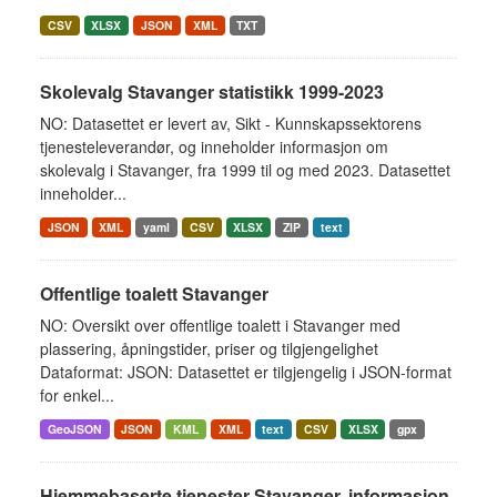
CSV
XLSX
JSON
XML
TXT
Skolevalg Stavanger statistikk 1999-2023
NO: Datasettet er levert av, Sikt - Kunnskapssektorens
tjenesteleverandør, og inneholder informasjon om
skolevalg i Stavanger, fra 1999 til og med 2023. Datasettet
inneholder...
JSON
XML
yaml
CSV
XLSX
ZIP
text
Offentlige toalett Stavanger
NO: Oversikt over offentlige toalett i Stavanger med
plassering, åpningstider, priser og tilgjengelighet
Dataformat: JSON: Datasettet er tilgjengelig i JSON-format
for enkel...
GeoJSON
JSON
KML
XML
text
CSV
XLSX
gpx
Hjemmebaserte tjenester Stavanger, informasjon