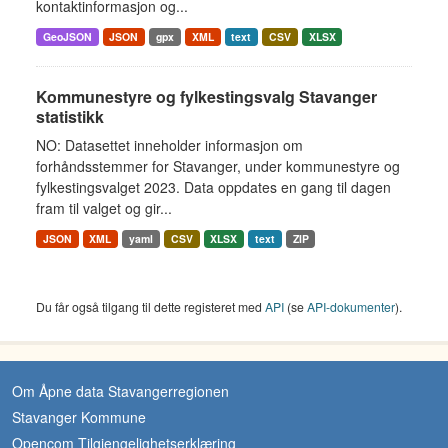
kontaktinformasjon og...
GeoJSON
JSON
gpx
XML
text
CSV
XLSX
Kommunestyre og fylkestingsvalg Stavanger
statistikk
NO: Datasettet inneholder informasjon om
forhåndsstemmer for Stavanger, under kommunestyre og
fylkestingsvalget 2023. Data oppdates en gang til dagen
fram til valget og gir...
JSON
XML
yaml
CSV
XLSX
text
ZIP
Du får også tilgang til dette registeret med
API
(se
API-dokumenter
).
Om Åpne data Stavangerregionen
Stavanger Kommune
Opencom Tilgjengelighetserklæring