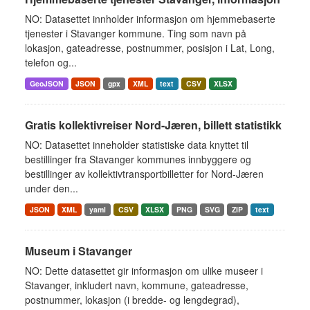
NO: Datasettet innholder informasjon om hjemmebaserte
tjenester i Stavanger kommune. Ting som navn på
lokasjon, gateadresse, postnummer, posisjon i Lat, Long,
telefon og...
GeoJSON
JSON
gpx
XML
text
CSV
XLSX
Gratis kollektivreiser Nord-Jæren, billett statistikk
NO: Datasettet inneholder statistiske data knyttet til
bestillinger fra Stavanger kommunes innbyggere og
bestillinger av kollektivtransportbilletter for Nord-Jæren
under den...
JSON
XML
yaml
CSV
XLSX
PNG
SVG
ZIP
text
Museum i Stavanger
NO: Dette datasettet gir informasjon om ulike museer i
Stavanger, inkludert navn, kommune, gateadresse,
postnummer, lokasjon (i bredde- og lengdegrad),