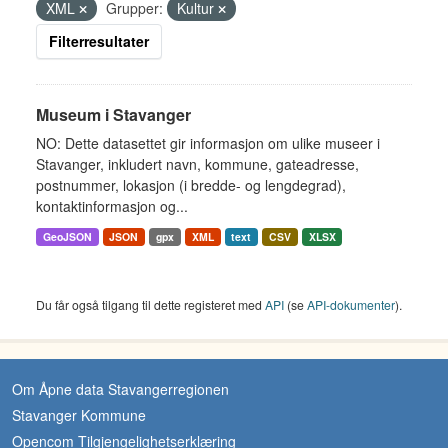
XML
Grupper:
Kultur
Filterresultater
Museum i Stavanger
NO: Dette datasettet gir informasjon om ulike museer i
Stavanger, inkludert navn, kommune, gateadresse,
postnummer, lokasjon (i bredde- og lengdegrad),
kontaktinformasjon og...
GeoJSON
JSON
gpx
XML
text
CSV
XLSX
Du får også tilgang til dette registeret med
API
(se
API-dokumenter
).
Om Åpne data Stavangerregionen
Stavanger Kommune
Opencom Tilgjengelighetserklæring