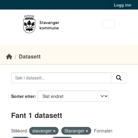
Skip to main content
Logg inn
Datasett
Sorter etter
Fant 1 datasett
Stikkord:
stavanger
Stavanger
Formater: