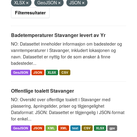
XLSX
GeoJSON
JSON
Filterresultater
Badetemperaturer Stavanger levert av Yr
NO: Datasettet inneholder informasjon om badesteder og
vanntemperaturer i Stavanger, inkludert lokasjonen og
navn. Datasettet er nyttig for de som ønsker å finne
badesteder...
GeoJSON
JSON
XLSX
CSV
Offentlige toalett Stavanger
NO: Oversikt over offentlige toalett i Stavanger med
plassering, åpningstider, priser og tilgjengelighet
Dataformat: JSON: Datasettet er tilgjengelig i JSON-format
for enkel...
GeoJSON
JSON
KML
XML
text
CSV
XLSX
gpx