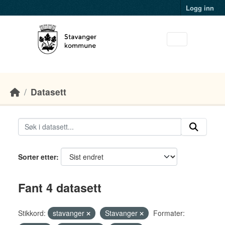
Skip to main content
Logg inn
Datasett
Sorter etter
Fant 4 datasett
Stikkord:
stavanger
Stavanger
Formater: