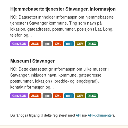
Hjemmebaserte tjenester Stavanger, informasjon
NO: Datasettet innholder informasjon om hjemmebaserte
tjenester i Stavanger kommune. Ting som navn på
lokasjon, gateadresse, postnummer, posisjon i Lat, Long,
telefon og...
GeoJSON
JSON
gpx
XML
text
CSV
XLSX
Museum i Stavanger
NO: Dette datasettet gir informasjon om ulike museer i
Stavanger, inkludert navn, kommune, gateadresse,
postnummer, lokasjon (i bredde- og lengdegrad),
kontaktinformasjon og...
GeoJSON
JSON
gpx
XML
text
CSV
XLSX
Du får også tilgang til dette registeret med
API
(se
API-dokumenter
).