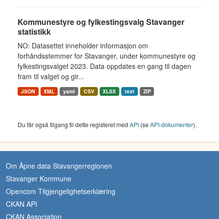
Kommunestyre og fylkestingsvalg Stavanger
statistikk
NO: Datasettet inneholder informasjon om
forhåndsstemmer for Stavanger, under kommunestyre og
fylkestingsvalget 2023. Data oppdates en gang til dagen
fram til valget og gir...
JSON
XML
yaml
CSV
XLSX
text
ZIP
Du får også tilgang til dette registeret med
API
(se
API-dokumenter
).
Om Åpne data Stavangerregionen
Stavanger Kommune
Opencom Tilgjengelighetserklæring
CKAN API
CKAN Association