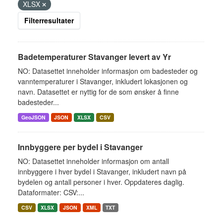
XLSX
Filterresultater
Badetemperaturer Stavanger levert av Yr
NO: Datasettet inneholder informasjon om badesteder og
vanntemperaturer i Stavanger, inkludert lokasjonen og
navn. Datasettet er nyttig for de som ønsker å finne
badesteder...
GeoJSON
JSON
XLSX
CSV
Innbyggere per bydel i Stavanger
NO: Datasettet inneholder informasjon om antall
innbyggere i hver bydel i Stavanger, inkludert navn på
bydelen og antall personer i hver. Oppdateres daglig.
Dataformater: CSV:...
CSV
XLSX
JSON
XML
TXT