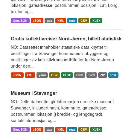
lokasjon, gateadresse, postnummer, posisjon i Lat, Long,
telefon og...
GeoJSON
JSON
gpx
XML
text
CSV
XLSX
Gratis kollektivreiser Nord-Jæren, billett statistikk
NO: Datasettet inneholder statistiske data knyttet til
bestillinger fra Stavanger kommunes innbyggere og
bestillinger av kollektivtransportbilletter for Nord-Jæren
under den...
JSON
XML
yaml
CSV
XLSX
PNG
SVG
ZIP
text
Museum i Stavanger
NO: Dette datasettet gir informasjon om ulike museer i
Stavanger, inkludert navn, kommune, gateadresse,
postnummer, lokasjon (i bredde- og lengdegrad),
kontaktinformasjon og...
GeoJSON
JSON
gpx
XML
text
CSV
XLSX