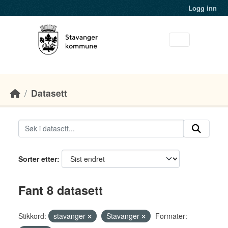
Skip to main content
Logg inn
Datasett
Sorter etter
Fant 8 datasett
Stikkord:
stavanger
Stavanger
Formater: