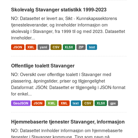
Skolevalg Stavanger statistikk 1999-2023
NO: Datasettet er levert av, Sikt - Kunnskapssektorens
tjenesteleverandør, og inneholder informasjon om
skolevalg i Stavanger, fra 1999 til og med 2023. Datasettet
inneholder...
JSON
XML
yaml
CSV
XLSX
ZIP
text
Offentlige toalett Stavanger
NO: Oversikt over offentlige toalett i Stavanger med
plassering, åpningstider, priser og tilgjengelighet
Dataformat: JSON: Datasettet er tilgjengelig i JSON-format
for enkel...
GeoJSON
JSON
KML
XML
text
CSV
XLSX
gpx
Hjemmebaserte tjenester Stavanger, informasjon
NO: Datasettet innholder informasjon om hjemmebaserte
tjenester i Stavanger kommune. Ting som navn på