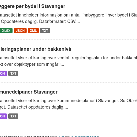
ggere per bydel i Stavanger
tasettet inneholder informasjon om antall innbyggere i hver bydel i St
. Oppdateres daglig. Dataformater: CSV:...
XLSX
JSON
XML
TXT
leringsplaner under bakkenivå
tasettet viser et kartlag over vedtatt reguleringsplan for under bakkeniv
kt over objekttyper som inngår i...
SON
TXT
unedelpaner Stavanger
tasettet viser et kartlag over kommunedelplaner i Stavanger. Se Objektt
get. Datasettet oppdateres daglig....
SON
TXT
også tilgang til dette registeret med
API
(se
API-dokumenter
).