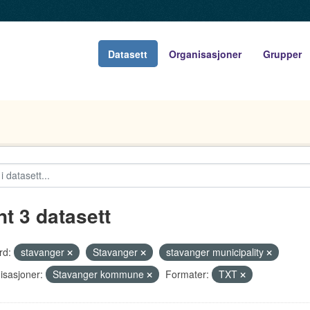
Datasett
Organisasjoner
Grupper
nt 3 datasett
rd:
stavanger
Stavanger
stavanger municipality
isasjoner:
Stavanger kommune
Formater:
TXT