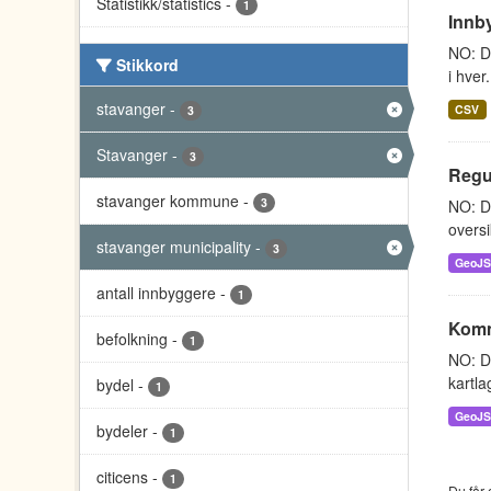
Statistikk/statistics
-
1
Innby
NO: Da
Stikkord
i hver
stavanger
-
CSV
3
Stavanger
-
3
Regu
stavanger kommune
-
3
NO: Da
oversi
stavanger municipality
-
3
GeoJ
antall innbyggere
-
1
Komm
befolkning
-
1
NO: Da
kartla
bydel
-
1
GeoJ
bydeler
-
1
citicens
-
1
Du får 