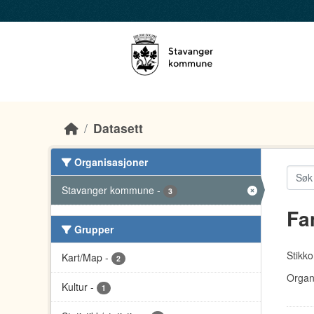
Skip to main content
Datasett
Organisasjoner
Stavanger kommune
-
3
Fa
Grupper
Stikko
Kart/Map
-
2
Organ
Kultur
-
1