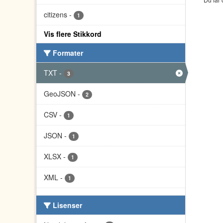
citizens
-
1
Vis flere Stikkord
Formater
TXT
-
3
GeoJSON
-
2
CSV
-
1
JSON
-
1
XLSX
-
1
XML
-
1
Lisenser