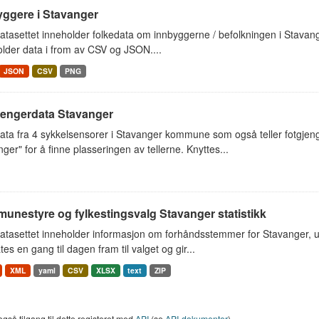
yggere i Stavanger
tasettet inneholder folkedata om innbyggerne / befolkningen i Stavange
lder data i from av CSV og JSON....
JSON
CSV
PNG
jengerdata Stavanger
ta fra 4 sykkelsensorer i Stavanger kommune som også teller fotgjenge
ger" for å finne plasseringen av tellerne. Knyttes...
unestyre og fylkestingsvalg Stavanger statistikk
atasettet inneholder informasjon om forhåndsstemmer for Stavanger, 
es en gang til dagen fram til valget og gir...
XML
yaml
CSV
XLSX
text
ZIP
også tilgang til dette registeret med
API
(se
API-dokumenter
).