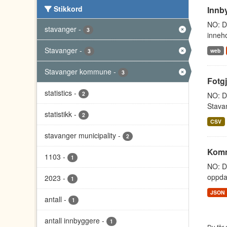
Stikkord
Innb
NO: Da
stavanger
-
3
inneho
Stavanger
-
web
3
Stavanger kommune
-
3
Fotg
statistics
-
2
NO: Da
Stavan
statistikk
-
2
CSV
stavanger municipality
-
2
Komm
1103
-
1
NO: D
oppdat
2023
-
1
JSON
antall
-
1
antall innbyggere
-
1
Du får 