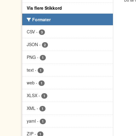
Vis flere Stikkord
Formater
CSV
-
3
JSON
-
2
PNG
-
1
text
-
1
web
-
1
XLSX
-
1
XML
-
1
yaml
-
1
ZIP
-
1