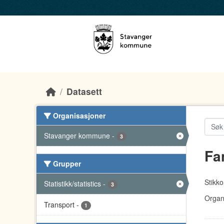
Skip to main content
Datasett
Organisasjoner
Stavanger kommune
-
3
Fa
Grupper
Stikko
Statistikk/statistics
-
3
Organ
Transport
-
1