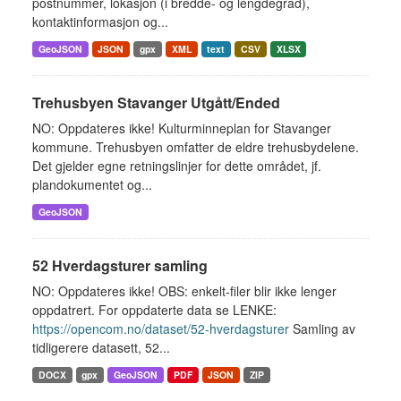
postnummer, lokasjon (i bredde- og lengdegrad),
kontaktinformasjon og...
GeoJSON
JSON
gpx
XML
text
CSV
XLSX
Trehusbyen Stavanger Utgått/Ended
NO: Oppdateres ikke! Kulturminneplan for Stavanger
kommune. Trehusbyen omfatter de eldre trehusbydelene.
Det gjelder egne retningslinjer for dette området, jf.
plandokumentet og...
GeoJSON
52 Hverdagsturer samling
NO: Oppdateres ikke! OBS: enkelt-filer blir ikke lenger
oppdatrert. For oppdaterte data se LENKE:
https://opencom.no/dataset/52-hverdagsturer
Samling av
tidligerere datasett, 52...
DOCX
gpx
GeoJSON
PDF
JSON
ZIP