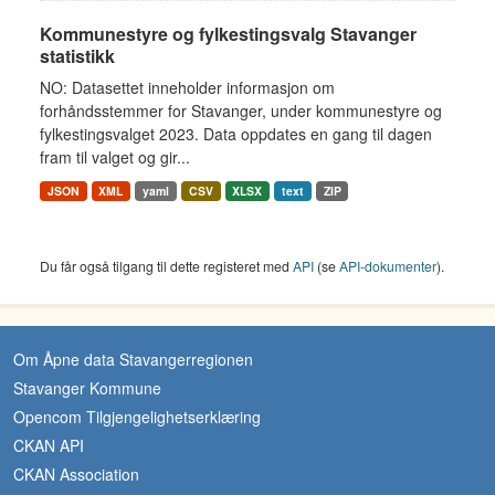
Kommunestyre og fylkestingsvalg Stavanger
statistikk
NO: Datasettet inneholder informasjon om
forhåndsstemmer for Stavanger, under kommunestyre og
fylkestingsvalget 2023. Data oppdates en gang til dagen
fram til valget og gir...
JSON
XML
yaml
CSV
XLSX
text
ZIP
Du får også tilgang til dette registeret med
API
(se
API-dokumenter
).
Om Åpne data Stavangerregionen
Stavanger Kommune
Opencom Tilgjengelighetserklæring
CKAN API
CKAN Association