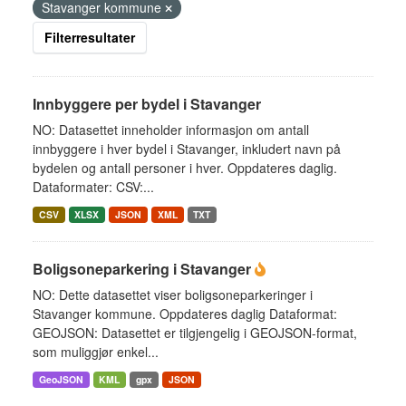
Stavanger kommune
Filterresultater
Innbyggere per bydel i Stavanger
NO: Datasettet inneholder informasjon om antall
innbyggere i hver bydel i Stavanger, inkludert navn på
bydelen og antall personer i hver. Oppdateres daglig.
Dataformater: CSV:...
CSV
XLSX
JSON
XML
TXT
Boligsoneparkering i Stavanger
NO: Dette datasettet viser boligsoneparkeringer i
Stavanger kommune. Oppdateres daglig Dataformat:
GEOJSON: Datasettet er tilgjengelig i GEOJSON-format,
som muliggjør enkel...
GeoJSON
KML
gpx
JSON