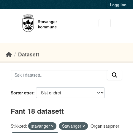
Skip to main content
Logg inn
Datasett
Sorter etter
Fant 18 datasett
Stikkord:
stavanger
Stavanger
Organisasjoner: