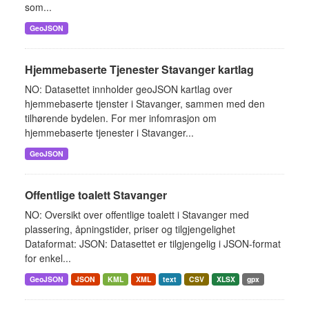
som...
GeoJSON
Hjemmebaserte Tjenester Stavanger kartlag
NO: Datasettet innholder geoJSON kartlag over
hjemmebaserte tjenster i Stavanger, sammen med den
tilhørende bydelen. For mer infomrasjon om
hjemmebaserte tjenester i Stavanger...
GeoJSON
Offentlige toalett Stavanger
NO: Oversikt over offentlige toalett i Stavanger med
plassering, åpningstider, priser og tilgjengelighet
Dataformat: JSON: Datasettet er tilgjengelig i JSON-format
for enkel...
GeoJSON
JSON
KML
XML
text
CSV
XLSX
gpx