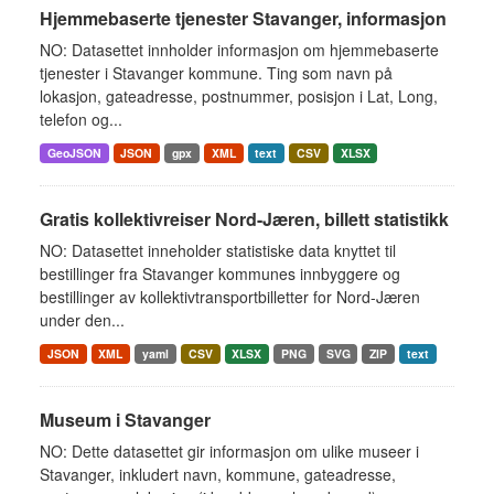
Hjemmebaserte tjenester Stavanger, informasjon
NO: Datasettet innholder informasjon om hjemmebaserte
tjenester i Stavanger kommune. Ting som navn på
lokasjon, gateadresse, postnummer, posisjon i Lat, Long,
telefon og...
GeoJSON
JSON
gpx
XML
text
CSV
XLSX
Gratis kollektivreiser Nord-Jæren, billett statistikk
NO: Datasettet inneholder statistiske data knyttet til
bestillinger fra Stavanger kommunes innbyggere og
bestillinger av kollektivtransportbilletter for Nord-Jæren
under den...
JSON
XML
yaml
CSV
XLSX
PNG
SVG
ZIP
text
Museum i Stavanger
NO: Dette datasettet gir informasjon om ulike museer i
Stavanger, inkludert navn, kommune, gateadresse,