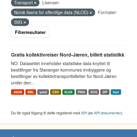
Transport
Lisenser:
Norsk lisens for offentlige data (NLOD)
Formater:
SVG
Filterresultater
Gratis kollektivreiser Nord-Jæren, billett statistikk
NO: Datasettet inneholder statistiske data knyttet til
bestillinger fra Stavanger kommunes innbyggere og
bestillinger av kollektivtransportbilletter for Nord-Jæren
under den...
JSON
XML
yaml
CSV
XLSX
PNG
SVG
ZIP
text
Du får også tilgang til dette registeret med
API
(se
API-dokumenter
).