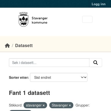
Skip to main content
Logg inn
Datasett
Sorter etter
Fant 1 datasett
Stikkord:
stavanger
Stavanger
Grupper: