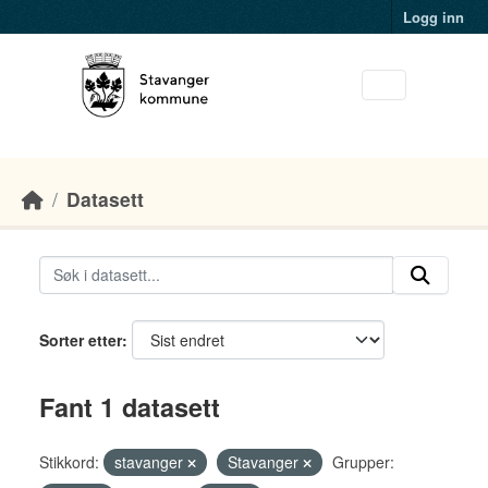
Skip to main content
Logg inn
Datasett
Sorter etter
Fant 1 datasett
Stikkord:
stavanger
Stavanger
Grupper: