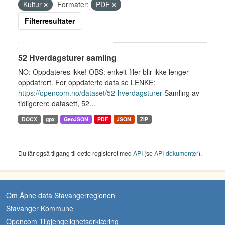
Kultur
Formater:
PDF
Filterresultater
52 Hverdagsturer samling
NO: Oppdateres ikke! OBS: enkelt-filer blir ikke lenger
oppdatrert. For oppdaterte data se LENKE:
https://opencom.no/dataset/52-hverdagsturer
Samling av
tidligerere datasett, 52...
DOCX
gpx
GeoJSON
PDF
JSON
ZIP
Du får også tilgang til dette registeret med
API
(se
API-dokumenter
).
Om Åpne data Stavangerregionen
Stavanger Kommune
Opencom Tilgjengelighetserklæring