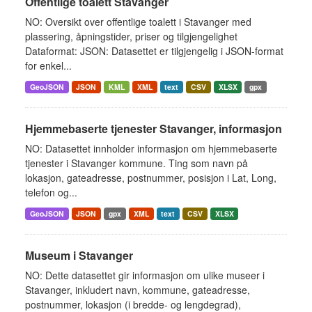
Offentlige toalett Stavanger
NO: Oversikt over offentlige toalett i Stavanger med
plassering, åpningstider, priser og tilgjengelighet
Dataformat: JSON: Datasettet er tilgjengelig i JSON-format
for enkel...
GeoJSON
JSON
KML
XML
text
CSV
XLSX
gpx
Hjemmebaserte tjenester Stavanger, informasjon
NO: Datasettet innholder informasjon om hjemmebaserte
tjenester i Stavanger kommune. Ting som navn på
lokasjon, gateadresse, postnummer, posisjon i Lat, Long,
telefon og...
GeoJSON
JSON
gpx
XML
text
CSV
XLSX
Museum i Stavanger
NO: Dette datasettet gir informasjon om ulike museer i
Stavanger, inkludert navn, kommune, gateadresse,
postnummer, lokasjon (i bredde- og lengdegrad),