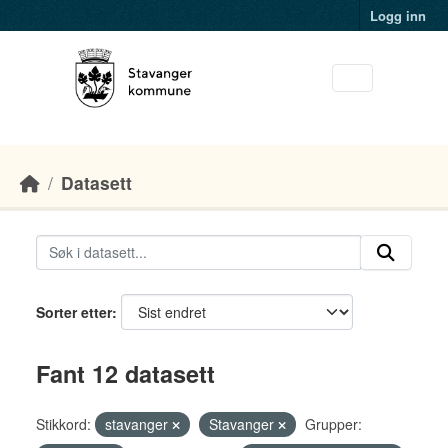
Skip to main content
Logg inn
Datasett
Sorter etter
Fant 12 datasett
Stikkord:
stavanger
Stavanger
Grupper: