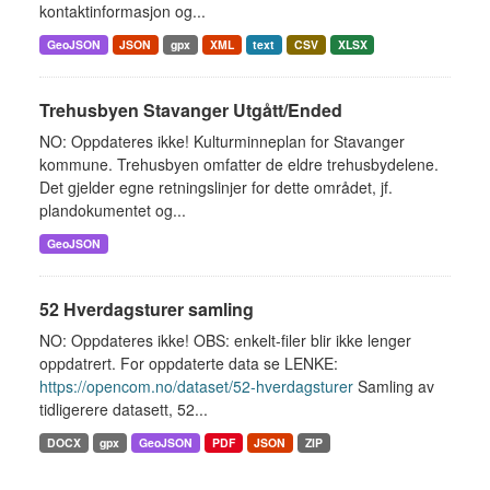
kontaktinformasjon og...
GeoJSON
JSON
gpx
XML
text
CSV
XLSX
Trehusbyen Stavanger Utgått/Ended
NO: Oppdateres ikke! Kulturminneplan for Stavanger
kommune. Trehusbyen omfatter de eldre trehusbydelene.
Det gjelder egne retningslinjer for dette området, jf.
plandokumentet og...
GeoJSON
52 Hverdagsturer samling
NO: Oppdateres ikke! OBS: enkelt-filer blir ikke lenger
oppdatrert. For oppdaterte data se LENKE:
https://opencom.no/dataset/52-hverdagsturer
Samling av
tidligerere datasett, 52...
DOCX
gpx
GeoJSON
PDF
JSON
ZIP