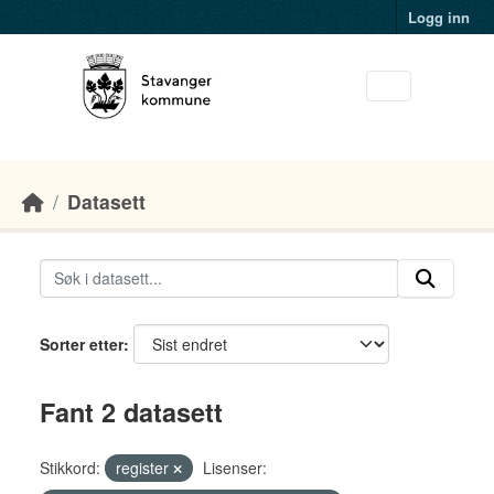
Skip to main content
Logg inn
Datasett
Sorter etter
Fant 2 datasett
Stikkord:
register
Lisenser: