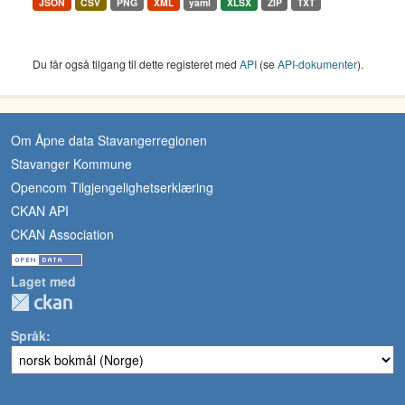
JSON
CSV
PNG
XML
yaml
XLSX
ZIP
TXT
Du får også tilgang til dette registeret med
API
(se
API-dokumenter
).
Om Åpne data Stavangerregionen
Stavanger Kommune
Opencom Tilgjengelighetserklæring
CKAN API
CKAN Association
Laget med
Språk