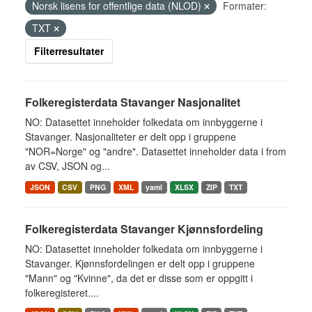
Norsk lisens for offentlige data (NLOD)
Formater:
TXT
Filterresultater
Folkeregisterdata Stavanger Nasjonalitet
NO: Datasettet inneholder folkedata om innbyggerne i
Stavanger. Nasjonaliteter er delt opp i gruppene
"NOR=Norge" og "andre". Datasettet inneholder data i from
av CSV, JSON og...
JSON
CSV
PNG
XML
yaml
XLSX
ZIP
TXT
Folkeregisterdata Stavanger Kjønnsfordeling
NO: Datasettet inneholder folkedata om innbyggerne i
Stavanger. Kjønnsfordelingen er delt opp i gruppene
"Mann" og "Kvinne", da det er disse som er oppgitt i
folkeregisteret....