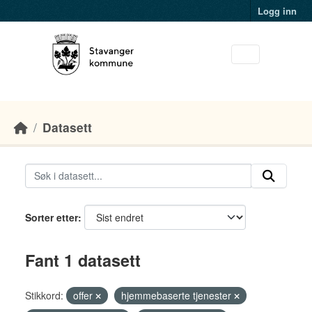
Skip to main content
Logg inn
Datasett
Sorter etter
Fant 1 datasett
Stikkord:
offer
hjemmebaserte tjenester