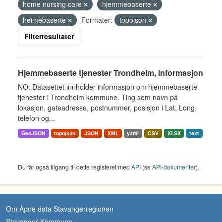
home nursing care
hjemmebaserte
heimebaserte
Formater:
topojson
Filterresultater
Hjemmebaserte tjenester Trondheim, informasjon
NO: Datasettet innholder informasjon om hjemmebaserte
tjenester i Trondheim kommune. Ting som navn på
lokasjon, gateadresse, postnummer, posisjon i Lat, Long,
telefon og...
GeoJSON
topojson
JSON
XML
yaml
CSV
XLSX
text
Du får også tilgang til dette registeret med
API
(se
API-dokumenter
).
Om Åpne data Stavangerregionen
Stavanger Kommune