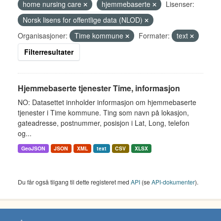
home nursing care
hjemmebaserte
Lisenser:
Norsk lisens for offentlige data (NLOD)
Organisasjoner:
Time kommune
Formater:
text
Filterresultater
Hjemmebaserte tjenester Time, informasjon
NO: Datasettet innholder informasjon om hjemmebaserte
tjenester i Time kommune. Ting som navn på lokasjon,
gateadresse, postnummer, posisjon i Lat, Long, telefon
og...
GeoJSON
JSON
XML
text
CSV
XLSX
Du får også tilgang til dette registeret med
API
(se
API-dokumenter
).