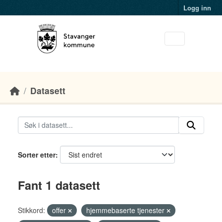
Skip to main content
Logg inn
Datasett
Sorter etter
Fant 1 datasett
Stikkord:
offer
hjemmebaserte tjenester