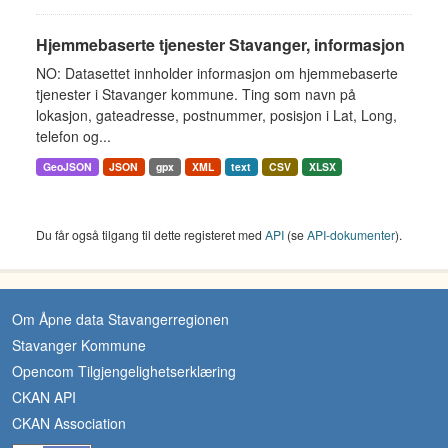
Hjemmebaserte tjenester Stavanger, informasjon
NO: Datasettet innholder informasjon om hjemmebaserte
tjenester i Stavanger kommune. Ting som navn på
lokasjon, gateadresse, postnummer, posisjon i Lat, Long,
telefon og...
GeoJSON
JSON
gpx
XML
text
CSV
XLSX
Du får også tilgang til dette registeret med
API
(se
API-dokumenter
).
Om Åpne data Stavangerregionen
Stavanger Kommune
Opencom Tilgjengelighetserklæring
CKAN API
CKAN Association