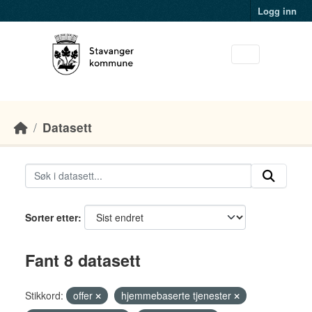
Skip to main content
Logg inn
Datasett
Sorter etter
Fant 8 datasett
Stikkord:
offer
hjemmebaserte tjenester