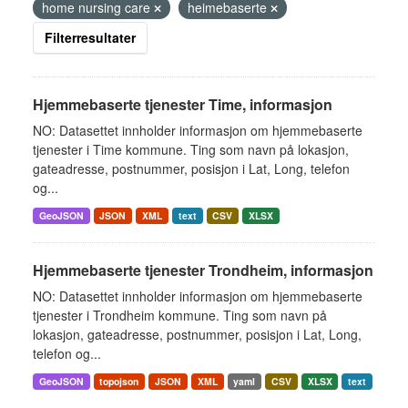
home nursing care
heimebaserte
Filterresultater
Hjemmebaserte tjenester Time, informasjon
NO: Datasettet innholder informasjon om hjemmebaserte
tjenester i Time kommune. Ting som navn på lokasjon,
gateadresse, postnummer, posisjon i Lat, Long, telefon
og...
GeoJSON
JSON
XML
text
CSV
XLSX
Hjemmebaserte tjenester Trondheim, informasjon
NO: Datasettet innholder informasjon om hjemmebaserte
tjenester i Trondheim kommune. Ting som navn på
lokasjon, gateadresse, postnummer, posisjon i Lat, Long,
telefon og...
GeoJSON
topojson
JSON
XML
yaml
CSV
XLSX
text