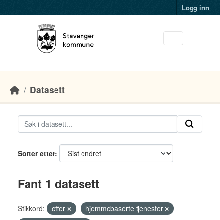
Skip to main content
Logg inn
Datasett
Sorter etter
Fant 1 datasett
Stikkord:
offer
hjemmebaserte tjenester