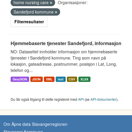
home nursing care
Organisasjoner:
Sandefjord kommune
Filterresultater
Hjemmebaserte tjenester Sandefjord, informasjon
NO: Datasettet innholder informasjon om hjemmebaserte
tjenester i Sandefjord kommune. Ting som navn på
lokasjon, gateadresse, postnummer, posisjon i Lat, Long,
telefon og...
GeoJSON
JSON
XML
text
CSV
XLSX
Du får også tilgang til dette registeret med
API
(se
API-dokumenter
).
Om Åpne data Stavangerregionen
Stavanger Kommune