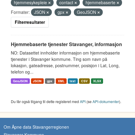
hjemmesykepleie
contact
hjemmebaserte
Formater:
JSON
gpx
GeoJSON
Filterresultater
Hjemmebaserte tjenester Stavanger, informasjon
NO: Datasettet innholder informasjon om hjemmebaserte
tjenester i Stavanger kommune. Ting som navn på
lokasjon, gateadresse, postnummer, posisjon i Lat, Long,
telefon og...
GeoJSON
JSON
gpx
XML
text
CSV
XLSX
Du får også tilgang til dette registeret med
API
(se
API-dokumenter
).
Om Åpne data Stavangerregionen
Stavanger Kommune