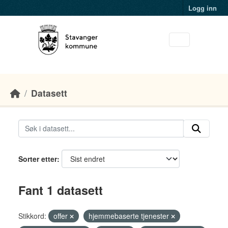
Skip to main content
Logg inn
Datasett
Sorter etter
Fant 1 datasett
Stikkord:
offer
hjemmebaserte tjenester