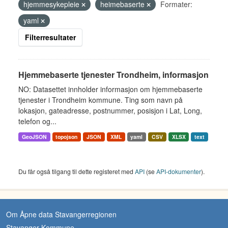
hjemmesykepleie
heimebaserte
Formater:
yaml
Filterresultater
Hjemmebaserte tjenester Trondheim, informasjon
NO: Datasettet innholder informasjon om hjemmebaserte
tjenester i Trondheim kommune. Ting som navn på
lokasjon, gateadresse, postnummer, posisjon i Lat, Long,
telefon og...
GeoJSON
topojson
JSON
XML
yaml
CSV
XLSX
text
Du får også tilgang til dette registeret med
API
(se
API-dokumenter
).
Om Åpne data Stavangerregionen
Stavanger Kommune