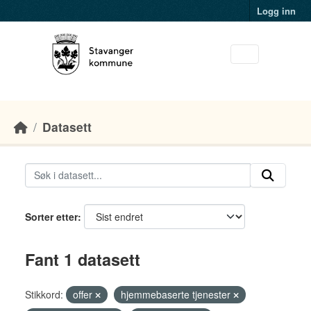
Skip to main content
Logg inn
Datasett
Sorter etter
Fant 1 datasett
Stikkord:
offer
hjemmebaserte tjenester