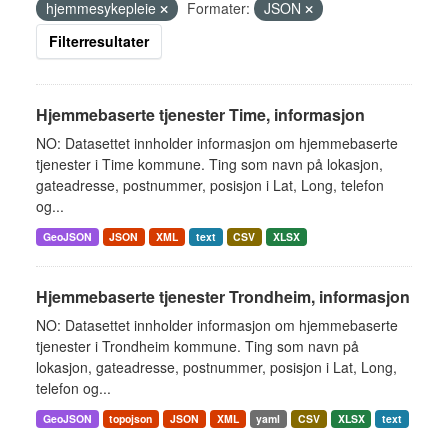
hjemmesykepleie
Formater:
JSON
Filterresultater
Hjemmebaserte tjenester Time, informasjon
NO: Datasettet innholder informasjon om hjemmebaserte
tjenester i Time kommune. Ting som navn på lokasjon,
gateadresse, postnummer, posisjon i Lat, Long, telefon
og...
GeoJSON
JSON
XML
text
CSV
XLSX
Hjemmebaserte tjenester Trondheim, informasjon
NO: Datasettet innholder informasjon om hjemmebaserte
tjenester i Trondheim kommune. Ting som navn på
lokasjon, gateadresse, postnummer, posisjon i Lat, Long,
telefon og...
GeoJSON
topojson
JSON
XML
yaml
CSV
XLSX
text