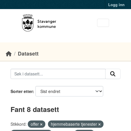
Skip to main content
Logg inn
Datasett
Sorter etter
Fant 8 datasett
Stikkord:
offer
hjemmebaserte tjenester