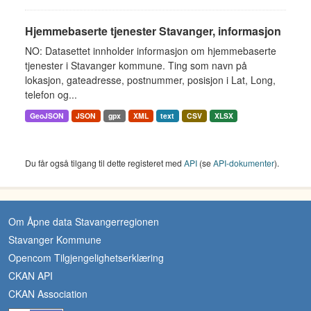
Hjemmebaserte tjenester Stavanger, informasjon
NO: Datasettet innholder informasjon om hjemmebaserte
tjenester i Stavanger kommune. Ting som navn på
lokasjon, gateadresse, postnummer, posisjon i Lat, Long,
telefon og...
GeoJSON
JSON
gpx
XML
text
CSV
XLSX
Du får også tilgang til dette registeret med
API
(se
API-dokumenter
).
Om Åpne data Stavangerregionen
Stavanger Kommune
Opencom Tilgjengelighetserklæring
CKAN API
CKAN Association