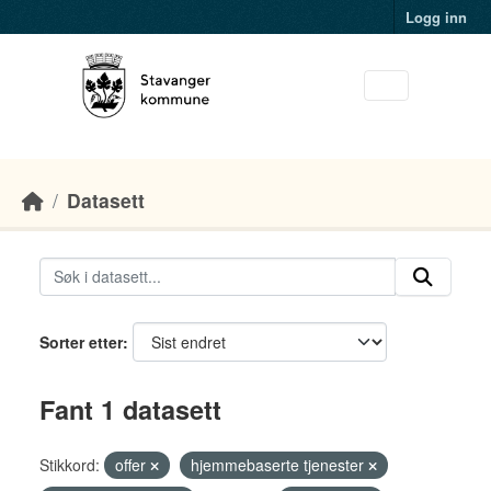
Skip to main content
Logg inn
Datasett
Sorter etter
Fant 1 datasett
Stikkord:
offer
hjemmebaserte tjenester