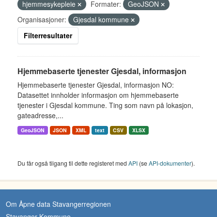
hjemmesykepleie
Formater:
GeoJSON
Organisasjoner:
Gjesdal kommune
Filterresultater
Hjemmebaserte tjenester Gjesdal, informasjon
Hjemmebaserte tjenester Gjesdal, informasjon NO:
Datasettet innholder informasjon om hjemmebaserte
tjenester i Gjesdal kommune. Ting som navn på lokasjon,
gateadresse,...
GeoJSON
JSON
XML
text
CSV
XLSX
Du får også tilgang til dette registeret med
API
(se
API-dokumenter
).
Om Åpne data Stavangerregionen
Stavanger Kommune