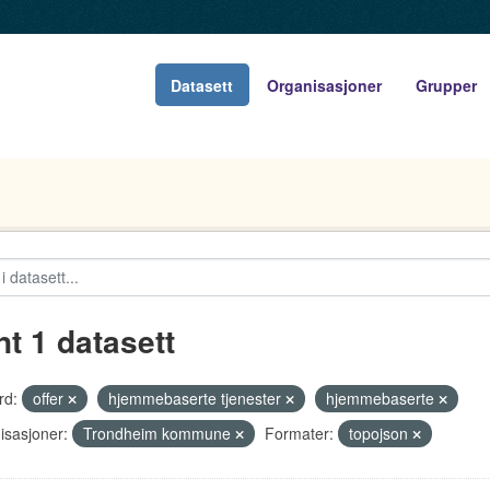
Datasett
Organisasjoner
Grupper
nt 1 datasett
rd:
offer
hjemmebaserte tjenester
hjemmebaserte
isasjoner:
Trondheim kommune
Formater:
topojson