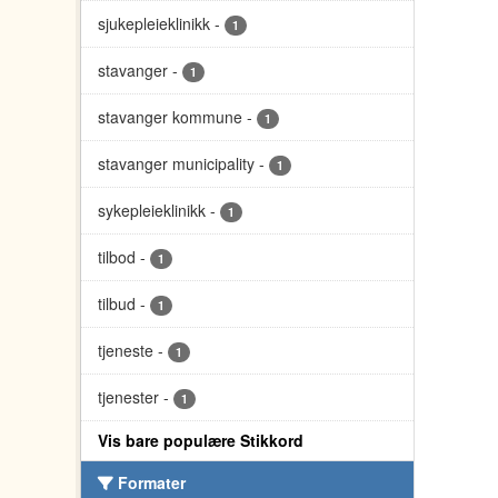
sjukepleieklinikk
-
1
stavanger
-
1
stavanger kommune
-
1
stavanger municipality
-
1
sykepleieklinikk
-
1
tilbod
-
1
tilbud
-
1
tjeneste
-
1
tjenester
-
1
Vis bare populære Stikkord
Formater