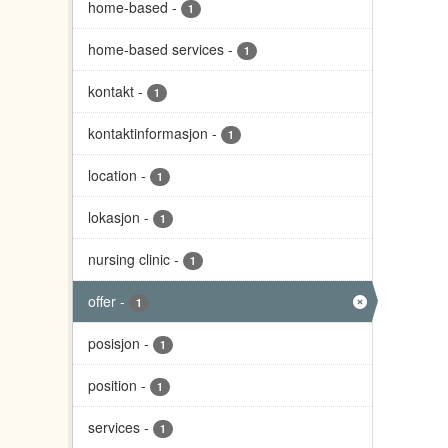
home-based
-
1
home-based services
-
1
kontakt
-
1
kontaktinformasjon
-
1
location
-
1
lokasjon
-
1
nursing clinic
-
1
offer
-
1
posisjon
-
1
position
-
1
services
-
1