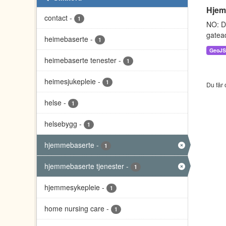
Hjem
contact
-
1
NO: D
gatead
heimebaserte
-
1
GeoJ
heimebaserte tenester
-
1
heimesjukepleie
-
1
Du får 
helse
-
1
helsebygg
-
1
hjemmebaserte
-
1
hjemmebaserte tjenester
-
1
hjemmesykepleie
-
1
home nursing care
-
1