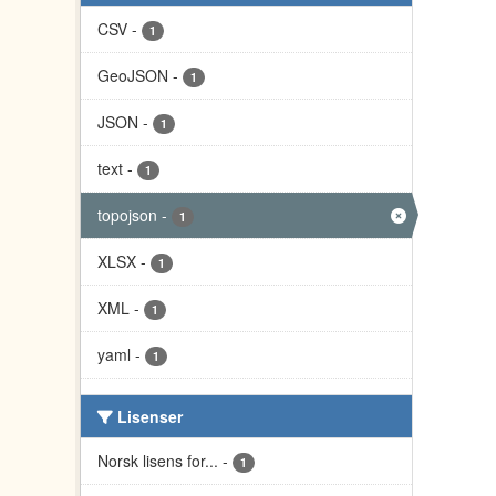
CSV
-
1
GeoJSON
-
1
JSON
-
1
text
-
1
topojson
-
1
XLSX
-
1
XML
-
1
yaml
-
1
Lisenser
Norsk lisens for...
-
1