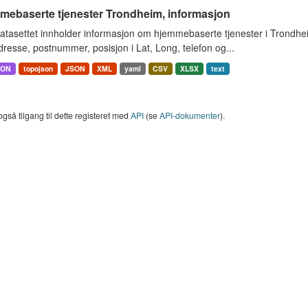
mebaserte tjenester Trondheim, informasjon
atasettet innholder informasjon om hjemmebaserte tjenester i Trondh
resse, postnummer, posisjon i Lat, Long, telefon og...
SON
topojson
JSON
XML
yaml
CSV
XLSX
text
også tilgang til dette registeret med
API
(se
API-dokumenter
).