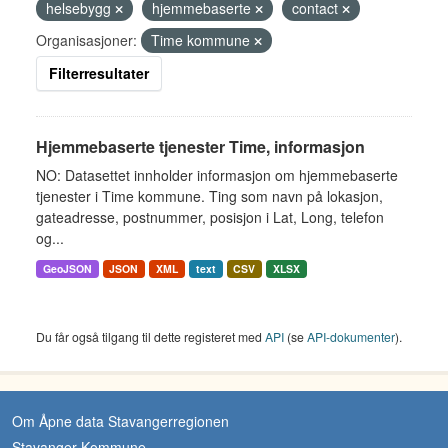
helsebygg
hjemmebaserte
contact
Organisasjoner:
Time kommune
Filterresultater
Hjemmebaserte tjenester Time, informasjon
NO: Datasettet innholder informasjon om hjemmebaserte
tjenester i Time kommune. Ting som navn på lokasjon,
gateadresse, postnummer, posisjon i Lat, Long, telefon
og...
GeoJSON
JSON
XML
text
CSV
XLSX
Du får også tilgang til dette registeret med
API
(se
API-dokumenter
).
Om Åpne data Stavangerregionen
Stavanger Kommune