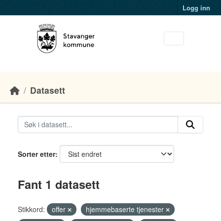
Skip to main content
Logg inn
Datasett
Sorter etter
Fant 1 datasett
Stikkord:
offer
hjemmebaserte tjenester