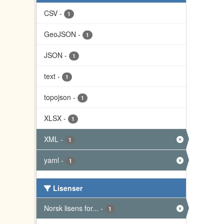
CSV
-
1
GeoJSON
-
1
JSON
-
1
text
-
1
topojson
-
1
XLSX
-
1
XML
-
1
yaml
-
1
Lisenser
Norsk lisens for...
-
1