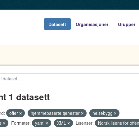
Datasett
Organisasjoner
Grupper
nt 1 datasett
rd:
offer
hjemmebaserte tjenester
helsebygg
se
Formater:
yaml
XML
Lisenser:
Norsk lisens for off