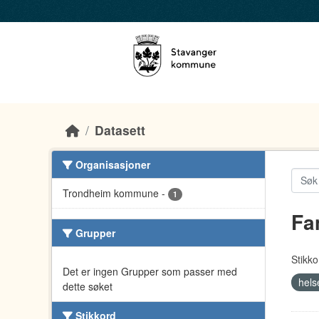
Skip to main content
Datasett
Organisasjoner
Trondheim kommune
-
1
Fa
Grupper
Stikko
Det er ingen Grupper som passer med
hel
dette søket
Stikkord