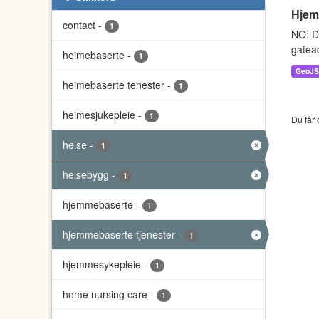
Hjem
contact
-
1
NO: D
gatead
heimebaserte
-
1
GeoJ
heimebaserte tenester
-
1
heimesjukepleie
-
1
Du får 
helse
-
1
helsebygg
-
1
hjemmebaserte
-
1
hjemmebaserte tjenester
-
1
hjemmesykepleie
-
1
home nursing care
-
1