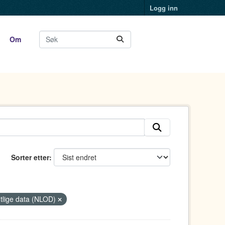
Logg inn
Om
Sorter etter
entlige data (NLOD)