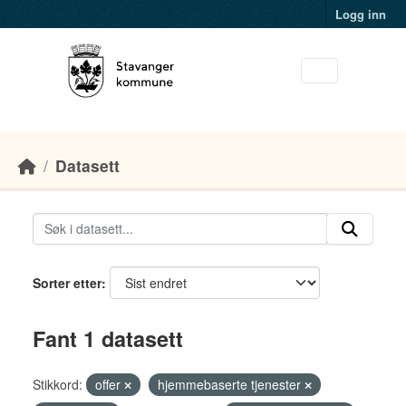
Skip to main content
Logg inn
Datasett
Sorter etter
Fant 1 datasett
Stikkord:
offer
hjemmebaserte tjenester