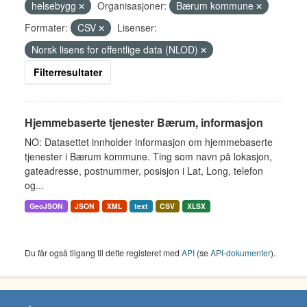
helsebygg
Organisasjoner:
Bærum kommune
Formater:
CSV
Lisenser:
Norsk lisens for offentlige data (NLOD)
Filterresultater
Hjemmebaserte tjenester Bærum, informasjon
NO: Datasettet innholder informasjon om hjemmebaserte
tjenester i Bærum kommune. Ting som navn på lokasjon,
gateadresse, postnummer, posisjon i Lat, Long, telefon
og...
GeoJSON
JSON
XML
text
CSV
XLSX
Du får også tilgang til dette registeret med
API
(se
API-dokumenter
).