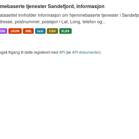
mebaserte tjenester Sandefjord, informasjon
atasettet innholder informasjon om hjemmebaserte tjenester i Sandef
resse, postnummer, posisjon i Lat, Long, telefon og...
SON
JSON
XML
text
CSV
XLSX
også tilgang til dette registeret med
API
(se
API-dokumenter
).