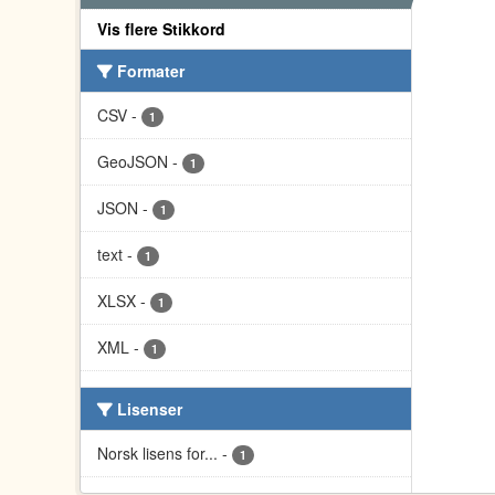
Vis flere Stikkord
Formater
CSV
-
1
GeoJSON
-
1
JSON
-
1
text
-
1
XLSX
-
1
XML
-
1
Lisenser
Norsk lisens for...
-
1