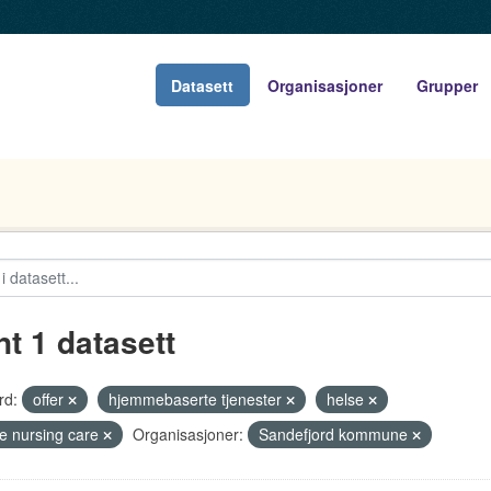
Datasett
Organisasjoner
Grupper
nt 1 datasett
rd:
offer
hjemmebaserte tjenester
helse
 nursing care
Organisasjoner:
Sandefjord kommune