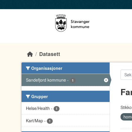
Skip to main content
Datasett
Organisasjoner
Sandefjord kommune
-
1
Fa
Grupper
Stikko
Helse/Health
-
1
home
Kart/Map
-
1