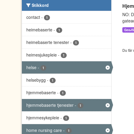
Stikkord
Hjem
NO: D
contact
-
1
gatead
heimebaserte
-
GeoJ
1
heimebaserte tenester
-
1
Du får 
heimesjukepleie
-
1
helse
-
1
helsebygg
-
1
hjemmebaserte
-
1
hjemmebaserte tjenester
-
1
hjemmesykepleie
-
1
home nursing care
-
1