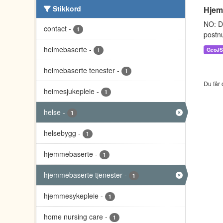
Stikkord
Hjem
NO: D
contact
-
1
postnu
heimebaserte
-
GeoJ
1
heimebaserte tenester
-
1
Du får 
heimesjukepleie
-
1
helse
-
1
helsebygg
-
1
hjemmebaserte
-
1
hjemmebaserte tjenester
-
1
hjemmesykepleie
-
1
home nursing care
-
1