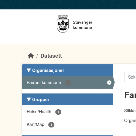
Skip to main content
Datasett
Organisasjoner
Bærum kommune
-
1
Fa
Grupper
Stikko
Helse/Health
-
1
Organ
Kart/Map
-
1