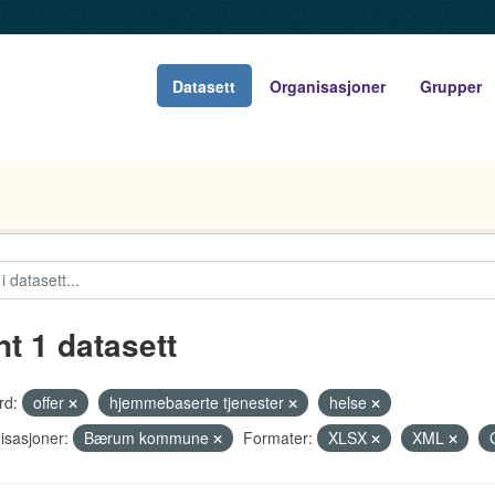
Datasett
Organisasjoner
Grupper
nt 1 datasett
rd:
offer
hjemmebaserte tjenester
helse
isasjoner:
Bærum kommune
Formater:
XLSX
XML