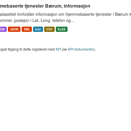
mebaserte tjenester Bærum, informasjon
atasettet innholder informasjon om hjemmebaserte tjenester i Bærum
mmer, posisjon i Lat, Long, telefon og...
SON
JSON
XML
text
CSV
XLSX
også tilgang til dette registeret med
API
(se
API-dokumenter
).