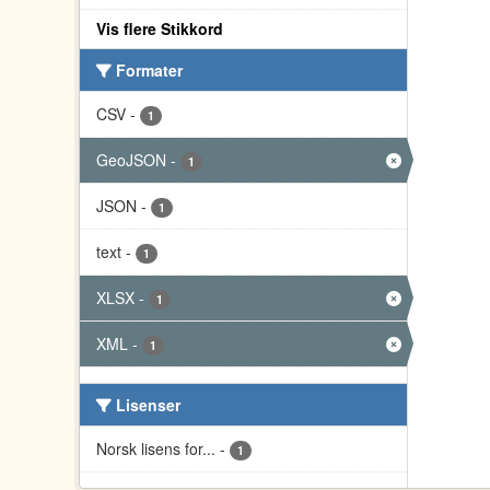
Vis flere Stikkord
Formater
CSV
-
1
GeoJSON
-
1
JSON
-
1
text
-
1
XLSX
-
1
XML
-
1
Lisenser
Norsk lisens for...
-
1