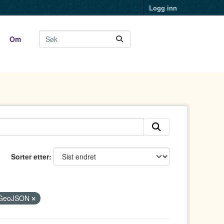
Logg inn
Om
Sorter etter
GeoJSON