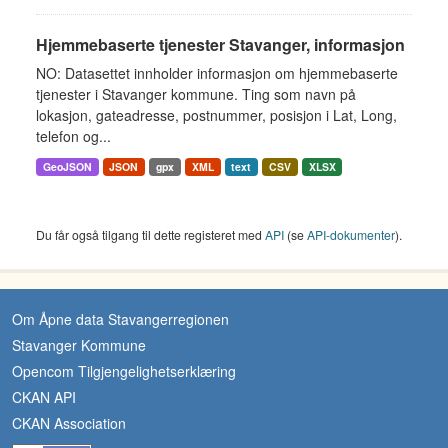
Hjemmebaserte tjenester Stavanger, informasjon
NO: Datasettet innholder informasjon om hjemmebaserte
tjenester i Stavanger kommune. Ting som navn på
lokasjon, gateadresse, postnummer, posisjon i Lat, Long,
telefon og...
GeoJSON
JSON
gpx
XML
text
CSV
XLSX
Du får også tilgang til dette registeret med
API
(se
API-dokumenter
).
Om Åpne data Stavangerregionen
Stavanger Kommune
Opencom Tilgjengelighetserklæring
CKAN API
CKAN Association