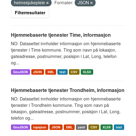
heimesjukepleie
Formater:
JSON
Filterresultater
Hjemmebaserte tjenester Time, informasjon
NO: Datasettet innholder informasjon om hjemmebaserte
tjenester i Time kommune. Ting som navn på lokasjon,
gateadresse, postnummer, posisjon i Lat, Long, telefon
og...
GeoJSON
JSON
XML
text
CSV
XLSX
Hjemmebaserte tjenester Trondheim, informasjon
NO: Datasettet innholder informasjon om hjemmebaserte
tjenester i Trondheim kommune. Ting som navn på
lokasjon, gateadresse, postnummer, posisjon i Lat, Long,
telefon og...
GeoJSON
topojson
JSON
XML
yaml
CSV
XLSX
text