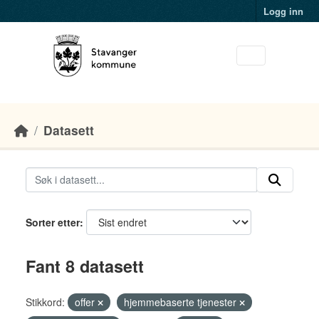
Skip to main content
Logg inn
Datasett
Sorter etter
Fant 8 datasett
Stikkord:
offer
hjemmebaserte tjenester