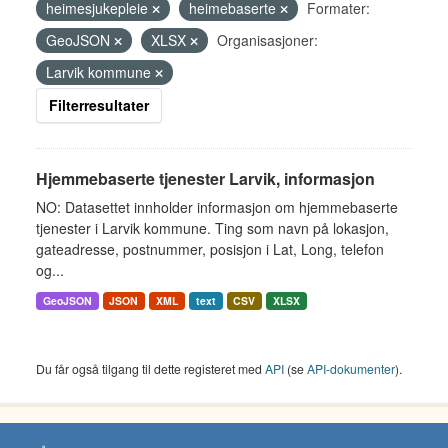
heimesjukepleie
heimebaserte
Formater:
GeoJSON
XLSX
Organisasjoner:
Larvik kommune
Filterresultater
Hjemmebaserte tjenester Larvik, informasjon
NO: Datasettet innholder informasjon om hjemmebaserte
tjenester i Larvik kommune. Ting som navn på lokasjon,
gateadresse, postnummer, posisjon i Lat, Long, telefon
og...
GeoJSON
JSON
XML
text
CSV
XLSX
Du får også tilgang til dette registeret med
API
(se
API-dokumenter
).