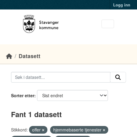
Skip to main content
Logg inn
Datasett
Sorter etter
Fant 1 datasett
Stikkord:
offer
hjemmebaserte tjenester