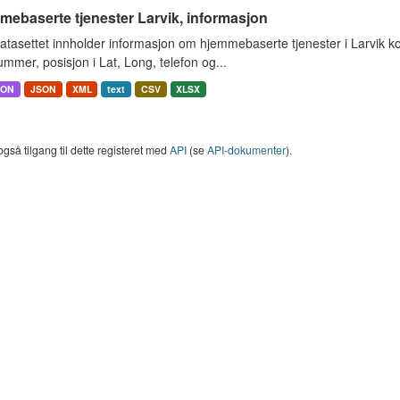
ebaserte tjenester Larvik, informasjon
atasettet innholder informasjon om hjemmebaserte tjenester i Larvik 
mmer, posisjon i Lat, Long, telefon og...
SON
JSON
XML
text
CSV
XLSX
også tilgang til dette registeret med
API
(se
API-dokumenter
).