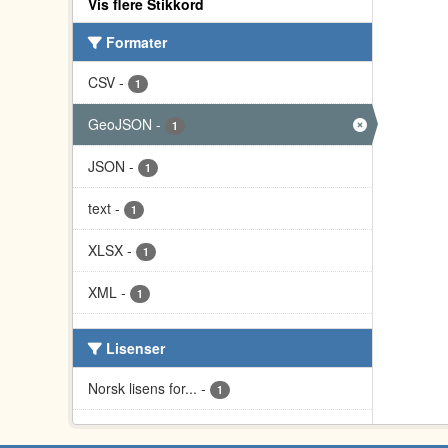
Vis flere Stikkord
Formater
CSV
-
1
GeoJSON
-
1
JSON
-
1
text
-
1
XLSX
-
1
XML
-
1
Lisenser
Norsk lisens for...
-
1