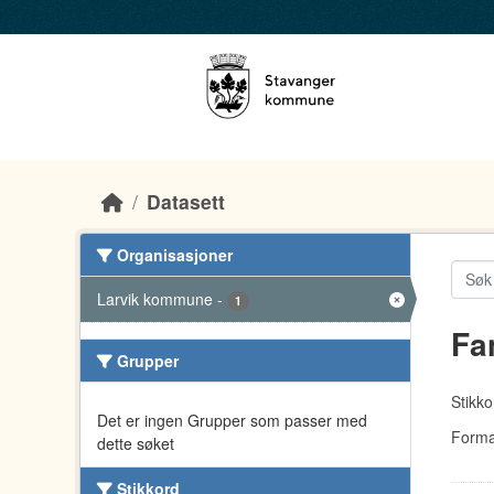
Skip to main content
Datasett
Organisasjoner
Larvik kommune
-
1
Fa
Grupper
Stikko
Det er ingen Grupper som passer med
Forma
dette søket
Stikkord