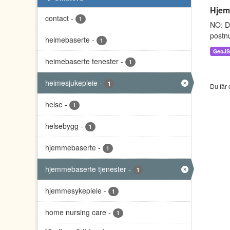
Hjemm
contact
-
1
NO: D
postnu
heimebaserte
-
1
GeoJ
heimebaserte tenester
-
1
heimesjukepleie
-
1
Du får 
helse
-
1
helsebygg
-
1
hjemmebaserte
-
1
hjemmebaserte tjenester
-
1
hjemmesykepleie
-
1
home nursing care
-
1