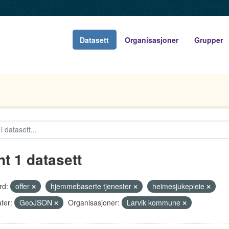
Datasett
Organisasjoner
Grupper
nt 1 datasett
rd:
offer
hjemmebaserte tjenester
heimesjukepleie
ter:
GeoJSON
Organisasjoner:
Larvik kommune