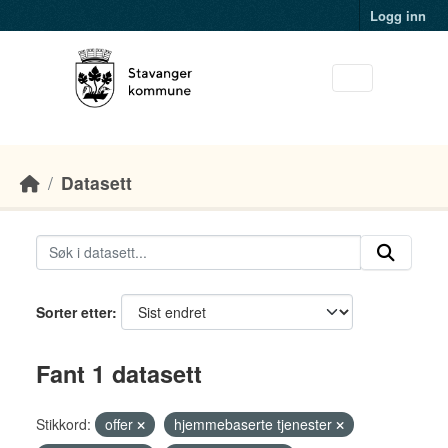
Skip to main content
Logg inn
Datasett
Sorter etter
Fant 1 datasett
Stikkord:
offer
hjemmebaserte tjenester