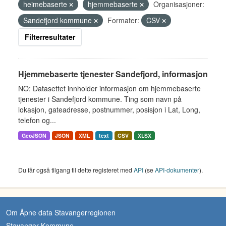
heimebaserte
hjemmebaserte
Organisasjoner:
Sandefjord kommune
Formater:
CSV
Filterresultater
Hjemmebaserte tjenester Sandefjord, informasjon
NO: Datasettet innholder informasjon om hjemmebaserte
tjenester i Sandefjord kommune. Ting som navn på
lokasjon, gateadresse, postnummer, posisjon i Lat, Long,
telefon og...
GeoJSON
JSON
XML
text
CSV
XLSX
Du får også tilgang til dette registeret med
API
(se
API-dokumenter
).
Om Åpne data Stavangerregionen
Stavanger Kommune