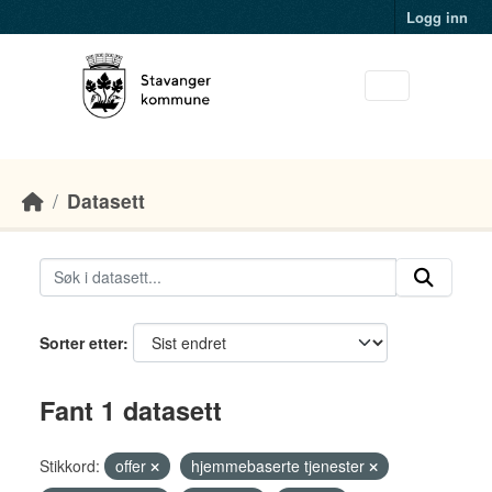
Skip to main content
Logg inn
Datasett
Sorter etter
Fant 1 datasett
Stikkord:
offer
hjemmebaserte tjenester