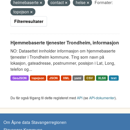
heimebaserte
contact
helse
Formater:
topojson
Filterresultater
Hjemmebaserte tjenester Trondheim, informasjon
NO: Datasettet innholder informasjon om hjemmebaserte
tjenester i Trondheim kommune. Ting som navn på
lokasjon, gateadresse, postnummer, posisjon i Lat, Long,
telefon og...
GeoJSON
topojson
JSON
XML
yaml
CSV
XLSX
text
Du får også tilgang til dette registeret med
API
(se
API-dokumenter
).
Om Åpne data Stavangerregionen
Stavanger Kommune