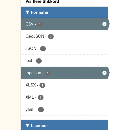
Vis flere Stikkord
Formater
CSV
-
1
GeoJSON
-
1
JSON
-
1
text
-
1
topojson
-
1
XLSX
-
1
XML
-
1
yaml
-
1
Lisenser