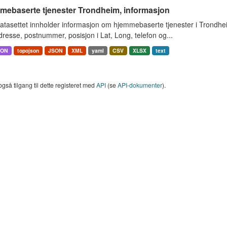
mebaserte tjenester Trondheim, informasjon
atasettet innholder informasjon om hjemmebaserte tjenester i Trondh
resse, postnummer, posisjon i Lat, Long, telefon og...
SON
topojson
JSON
XML
yaml
CSV
XLSX
text
også tilgang til dette registeret med
API
(se
API-dokumenter
).