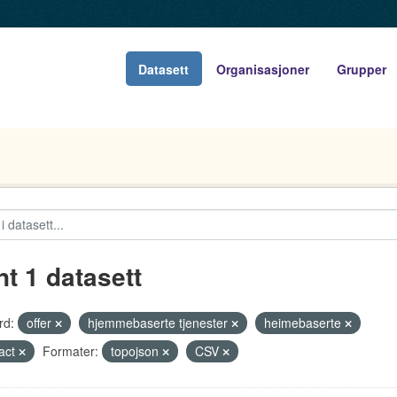
Datasett
Organisasjoner
Grupper
nt 1 datasett
rd:
offer
hjemmebaserte tjenester
heimebaserte
act
Formater:
topojson
CSV