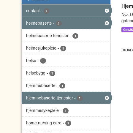
Hjem
contact
-
1
NO: D
gatead
heimebaserte
-
1
GeoJ
heimebaserte tenester
-
1
heimesjukepleie
-
1
Du får 
helse
-
1
helsebygg
-
1
hjemmebaserte
-
1
hjemmebaserte tjenester
-
1
hjemmesykepleie
-
1
home nursing care
-
1