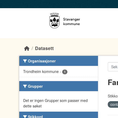
Skip to main content
Datasett
Organisasjoner
Trondheim kommune
-
1
Fa
Grupper
Stikko
Det er ingen Grupper som passer med
cont
dette søket
Stikkord