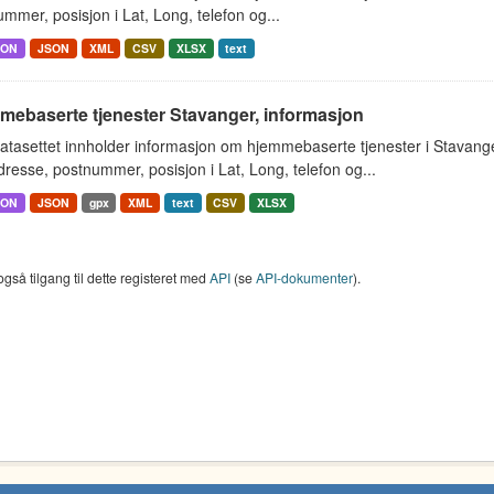
mmer, posisjon i Lat, Long, telefon og...
SON
JSON
XML
CSV
XLSX
text
mebaserte tjenester Stavanger, informasjon
atasettet innholder informasjon om hjemmebaserte tjenester i Stavan
resse, postnummer, posisjon i Lat, Long, telefon og...
SON
JSON
gpx
XML
text
CSV
XLSX
også tilgang til dette registeret med
API
(se
API-dokumenter
).