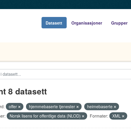
Datasett
Organisasjoner
Grupper
nt 8 datasett
rd:
offer
hjemmebaserte tjenester
heimebaserte
er:
Norsk lisens for offentlige data (NLOD)
Formater:
XML