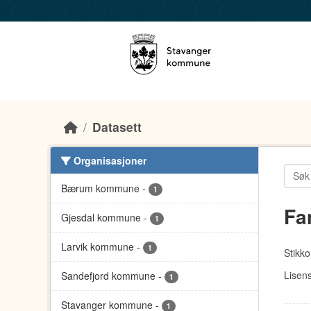
Skip to main content
Datasett
Organisasjoner
Bærum kommune
-
1
Fa
Gjesdal kommune
-
1
Larvik kommune
-
1
Stikko
Lisens
Sandefjord kommune
-
1
Stavanger kommune
-
1