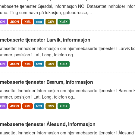
ebaserte tjenester Gjesdal, informasjon NO: Datasettet innholder inf
ne. Ting som navn på lokasjon, gateadresse,...
SON
JSON
XML
text
CSV
XLSX
ebaserte tjenester Larvik, informasjon
atasettet innholder informasjon om hjemmebaserte tjenester i Larvik 
mmer, posisjon i Lat, Long, telefon og...
SON
JSON
XML
text
CSV
XLSX
mebaserte tjenester Bærum, informasjon
atasettet innholder informasjon om hjemmebaserte tjenester i Bærum
mmer, posisjon i Lat, Long, telefon og...
SON
JSON
XML
text
CSV
XLSX
mebaserte tjenester Ålesund, informasjon
atasettet innholder informasjon om hjemmebaserte tjenester i Ålesun