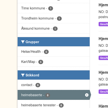
Hjem
Time kommune
-
1
NO: D
postnu
Trondheim kommune
-
1
GeoJ
Ålesund kommune
-
1
Hjem
Grupper
NO: D
gatead
Helse/Health
-
5
GeoJ
Kart/Map
-
5
Hjem
Stikkord
NO: D
gatead
contact
-
8
GeoJ
heimebaserte
-
8
heimebaserte tenester
-
Hjem
8