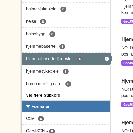
Hjemm
heimesjukepleie
-
8
kommu
helse
-
GeoJ
8
helsebygg
-
8
Hjemm
hjemmebaserte
-
8
NO: D
postnu
hjemmebaserte tjenester
-
8
GeoJ
hjemmesykepleie
-
8
Hjem
home nursing care
-
8
NO: D
Vis flere Stikkord
postnu
GeoJ
Formater
CSV
-
8
Hjem
GeoJSON
-
NO: D
8