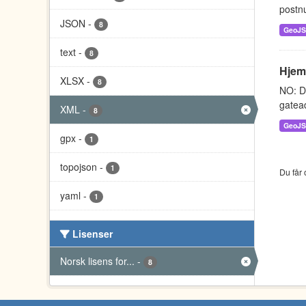
postnu
JSON
-
8
GeoJ
text
-
8
Hjem
XLSX
-
8
NO: D
gatead
XML
-
8
GeoJ
gpx
-
1
topojson
-
1
Du får 
yaml
-
1
Lisenser
Norsk lisens for...
-
8