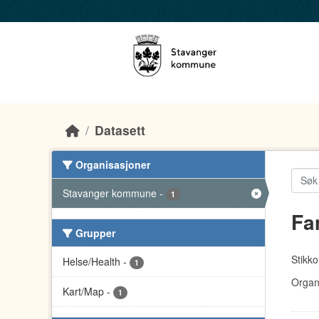
Skip to main content
Datasett
Organisasjoner
Stavanger kommune
-
1
Fa
Grupper
Stikko
Helse/Health
-
1
Organ
Kart/Map
-
1