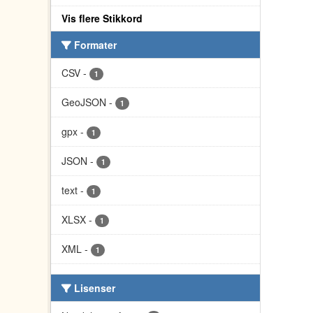
Vis flere Stikkord
Formater
CSV
-
1
GeoJSON
-
1
gpx
-
1
JSON
-
1
text
-
1
XLSX
-
1
XML
-
1
Lisenser