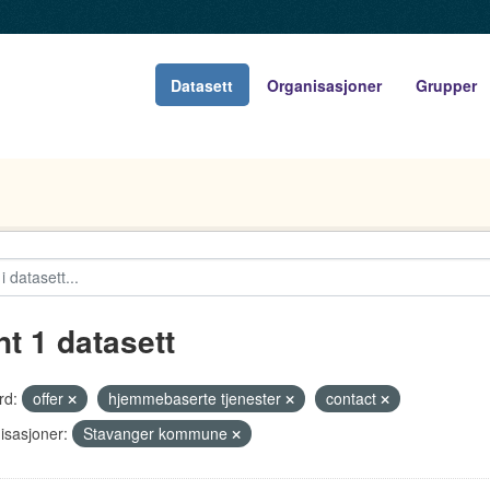
Datasett
Organisasjoner
Grupper
nt 1 datasett
rd:
offer
hjemmebaserte tjenester
contact
isasjoner:
Stavanger kommune