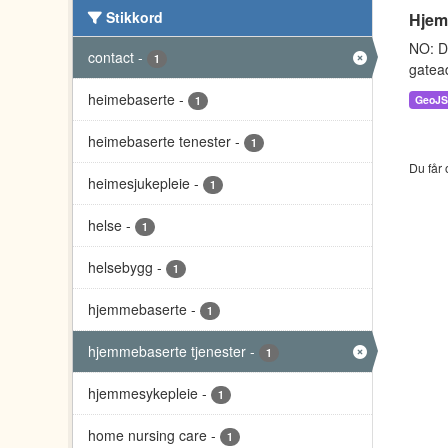
Stikkord
Hjem
NO: D
contact
-
1
gatead
heimebaserte
-
GeoJ
1
heimebaserte tenester
-
1
Du får 
heimesjukepleie
-
1
helse
-
1
helsebygg
-
1
hjemmebaserte
-
1
hjemmebaserte tjenester
-
1
hjemmesykepleie
-
1
home nursing care
-
1