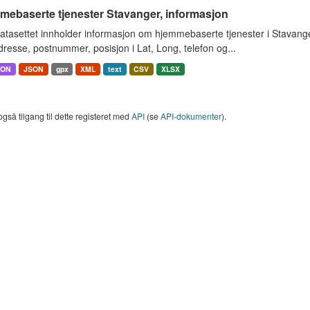
mebaserte tjenester Stavanger, informasjon
atasettet innholder informasjon om hjemmebaserte tjenester i Stavan
resse, postnummer, posisjon i Lat, Long, telefon og...
SON
JSON
gpx
XML
text
CSV
XLSX
også tilgang til dette registeret med
API
(se
API-dokumenter
).