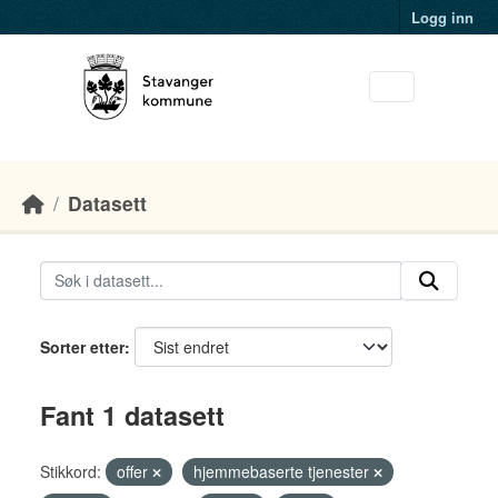
Skip to main content
Logg inn
Datasett
Sorter etter
Fant 1 datasett
Stikkord:
offer
hjemmebaserte tjenester