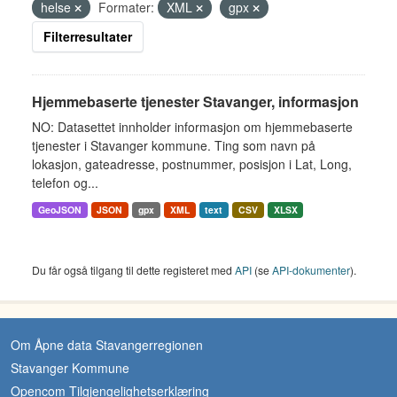
helse
Formater:
XML
gpx
Filterresultater
Hjemmebaserte tjenester Stavanger, informasjon
NO: Datasettet innholder informasjon om hjemmebaserte
tjenester i Stavanger kommune. Ting som navn på
lokasjon, gateadresse, postnummer, posisjon i Lat, Long,
telefon og...
GeoJSON
JSON
gpx
XML
text
CSV
XLSX
Du får også tilgang til dette registeret med
API
(se
API-dokumenter
).
Om Åpne data Stavangerregionen
Stavanger Kommune
Opencom Tilgjengelighetserklæring