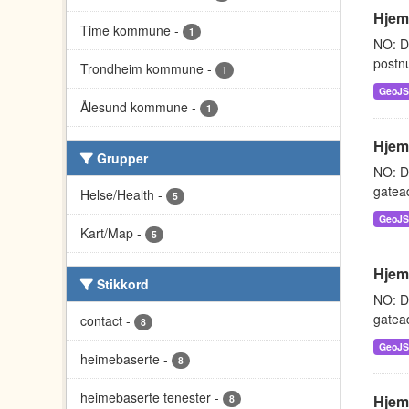
Hjem
Time kommune
-
1
NO: D
postnu
Trondheim kommune
-
1
GeoJ
Ålesund kommune
-
1
Hjem
Grupper
NO: D
gatead
Helse/Health
-
5
GeoJ
Kart/Map
-
5
Hjem
Stikkord
NO: D
gatead
contact
-
8
GeoJ
heimebaserte
-
8
heimebaserte tenester
-
Hjem
8