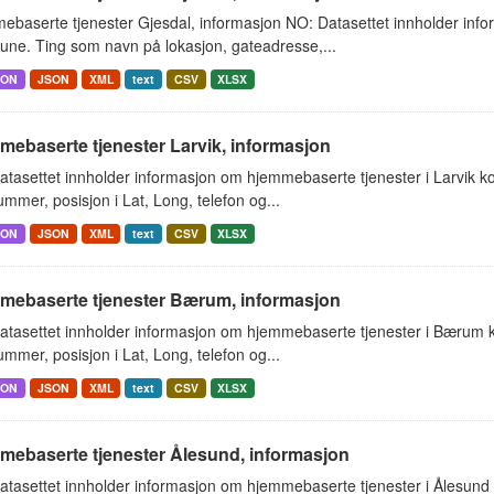
ebaserte tjenester Gjesdal, informasjon NO: Datasettet innholder inf
ne. Ting som navn på lokasjon, gateadresse,...
SON
JSON
XML
text
CSV
XLSX
ebaserte tjenester Larvik, informasjon
atasettet innholder informasjon om hjemmebaserte tjenester i Larvik 
mmer, posisjon i Lat, Long, telefon og...
SON
JSON
XML
text
CSV
XLSX
mebaserte tjenester Bærum, informasjon
atasettet innholder informasjon om hjemmebaserte tjenester i Bærum
mmer, posisjon i Lat, Long, telefon og...
SON
JSON
XML
text
CSV
XLSX
mebaserte tjenester Ålesund, informasjon
atasettet innholder informasjon om hjemmebaserte tjenester i Ålesun