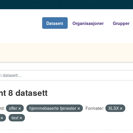
Datasett
Organisasjoner
Grupper
nt 8 datasett
rd:
offer
hjemmebaserte tjenester
Formater:
XLSX
V
text