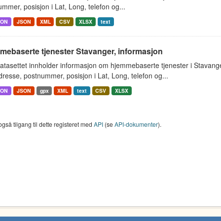
mmer, posisjon i Lat, Long, telefon og...
SON
JSON
XML
CSV
XLSX
text
mebaserte tjenester Stavanger, informasjon
atasettet innholder informasjon om hjemmebaserte tjenester i Stavan
resse, postnummer, posisjon i Lat, Long, telefon og...
SON
JSON
gpx
XML
text
CSV
XLSX
også tilgang til dette registeret med
API
(se
API-dokumenter
).