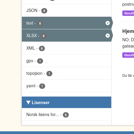
postnu
JSON
-
8
GeoJ
text
-
8
Hjem
XLSX
-
8
NO: D
gatead
XML
-
8
GeoJ
gpx
-
1
topojson
-
1
Du får 
yaml
-
1
Lisenser
Norsk lisens for...
-
8