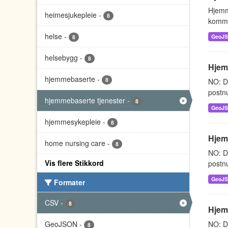
Hjemm
heimesjukepleie
-
8
kommu
helse
-
GeoJ
8
helsebygg
-
8
Hjemm
hjemmebaserte
-
8
NO: D
postnu
hjemmebaserte tjenester
-
8
GeoJ
hjemmesykepleie
-
8
Hjem
home nursing care
-
8
NO: D
Vis flere Stikkord
postnu
GeoJ
Formater
CSV
-
8
Hjem
GeoJSON
-
NO: D
8