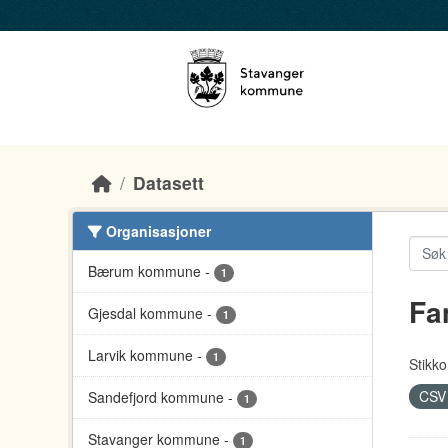
Skip to main content
Datasett
Organisasjoner
Bærum kommune
-
1
Fa
Gjesdal kommune
-
1
Larvik kommune
-
1
Stikko
CS
Sandefjord kommune
-
1
Stavanger kommune
-
1