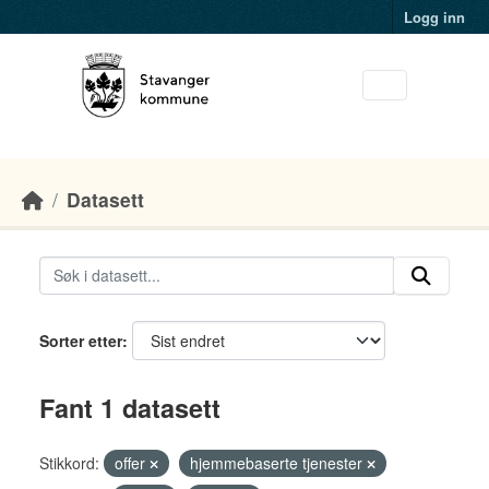
Skip to main content
Logg inn
Datasett
Sorter etter
Fant 1 datasett
Stikkord:
offer
hjemmebaserte tjenester