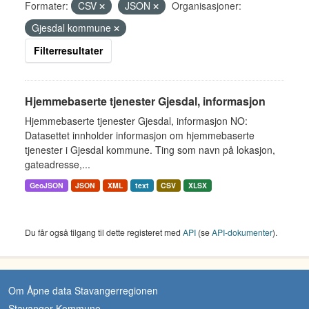
Formater:
CSV
JSON
Organisasjoner:
Gjesdal kommune
Filterresultater
Hjemmebaserte tjenester Gjesdal, informasjon
Hjemmebaserte tjenester Gjesdal, informasjon NO:
Datasettet innholder informasjon om hjemmebaserte
tjenester i Gjesdal kommune. Ting som navn på lokasjon,
gateadresse,...
GeoJSON
JSON
XML
text
CSV
XLSX
Du får også tilgang til dette registeret med
API
(se
API-dokumenter
).
Om Åpne data Stavangerregionen
Stavanger Kommune