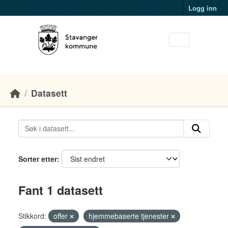
Skip to main content
Logg inn
Datasett
Sorter etter
Fant 1 datasett
Stikkord:
offer
hjemmebaserte tjenester