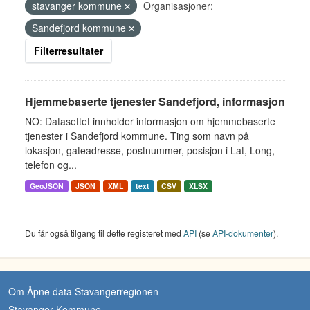
stavanger kommune
Organisasjoner:
Sandefjord kommune
Filterresultater
Hjemmebaserte tjenester Sandefjord, informasjon
NO: Datasettet innholder informasjon om hjemmebaserte
tjenester i Sandefjord kommune. Ting som navn på
lokasjon, gateadresse, postnummer, posisjon i Lat, Long,
telefon og...
GeoJSON
JSON
XML
text
CSV
XLSX
Du får også tilgang til dette registeret med
API
(se
API-dokumenter
).
Om Åpne data Stavangerregionen
Stavanger Kommune