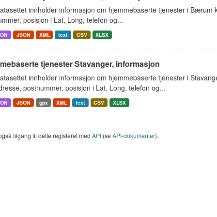
atasettet innholder informasjon om hjemmebaserte tjenester i Bærum
mmer, posisjon i Lat, Long, telefon og...
SON
JSON
XML
text
CSV
XLSX
mebaserte tjenester Stavanger, informasjon
atasettet innholder informasjon om hjemmebaserte tjenester i Stavan
resse, postnummer, posisjon i Lat, Long, telefon og...
SON
JSON
gpx
XML
text
CSV
XLSX
også tilgang til dette registeret med
API
(se
API-dokumenter
).