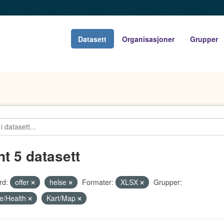
Datasett
Organisasjoner
Grupper
nt 5 datasett
rd:
offer
helse
Formater:
XLSX
Grupper:
e/Health
Kart/Map