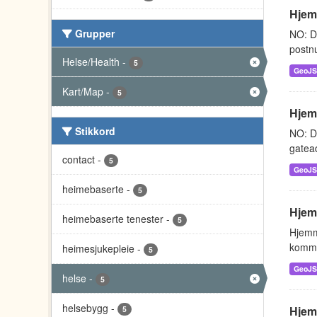
Hjem
Grupper
NO: D
postnu
Helse/Health
-
5
GeoJ
Kart/Map
-
5
Hjem
Stikkord
NO: D
gatead
contact
-
5
GeoJ
heimebaserte
-
5
Hjem
heimebaserte tenester
-
5
Hjemm
kommu
heimesjukepleie
-
5
GeoJ
helse
-
5
helsebygg
-
Hjem
5