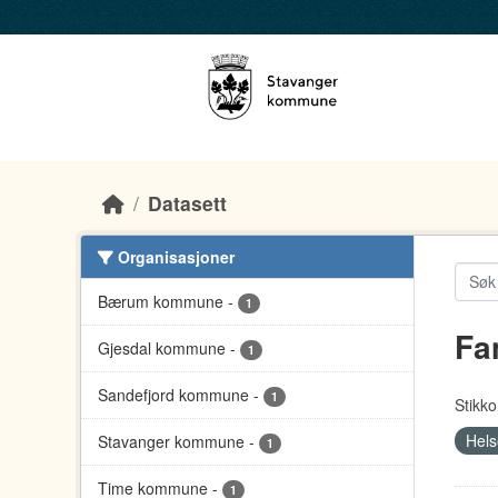
Skip to main content
Datasett
Organisasjoner
Bærum kommune
-
1
Fa
Gjesdal kommune
-
1
Sandefjord kommune
-
1
Stikko
Hels
Stavanger kommune
-
1
Time kommune
-
1