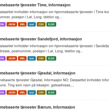
mebaserte tjenester Time, informasjon
atasettet innholder informasjon om hjemmebaserte tjenester i Time k
mmer, posisjon i Lat, Long, telefon og...
SON
JSON
XML
text
CSV
XLSX
mebaserte tjenester Sandefjord, informasjon
atasettet innholder informasjon om hjemmebaserte tjenester i Sandef
resse, postnummer, posisjon i Lat, Long, telefon og...
SON
JSON
XML
text
CSV
XLSX
mebaserte tjenester Gjesdal, informasjon
ebaserte tjenester Gjesdal, informasjon NO: Datasettet innholder inf
ne. Ting som navn på lokasjon, gateadresse,...
SON
JSON
XML
text
CSV
XLSX
mebaserte tjenester Bærum, informasjon