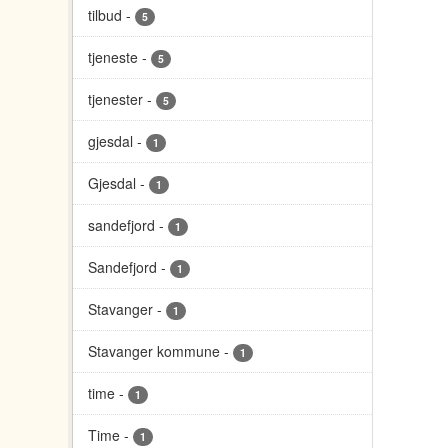
tilbud
-
5
tjeneste
-
5
tjenester
-
5
gjesdal
-
1
Gjesdal
-
1
sandefjord
-
1
Sandefjord
-
1
Stavanger
-
1
Stavanger kommune
-
1
time
-
1
Time
-
1