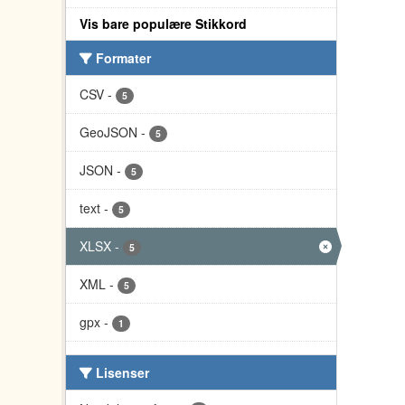
Vis bare populære Stikkord
Formater
CSV
-
5
GeoJSON
-
5
JSON
-
5
text
-
5
XLSX
-
5
XML
-
5
gpx
-
1
Lisenser