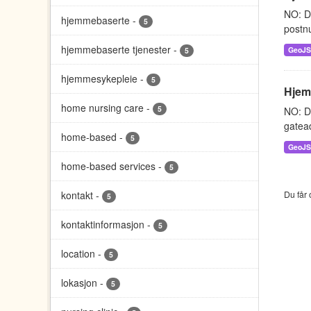
NO: D
hjemmebaserte
-
5
postnu
hjemmebaserte tjenester
-
GeoJ
5
hjemmesykepleie
-
5
Hjem
home nursing care
-
5
NO: D
gatead
home-based
-
5
GeoJ
home-based services
-
5
kontakt
-
Du får 
5
kontaktinformasjon
-
5
location
-
5
lokasjon
-
5