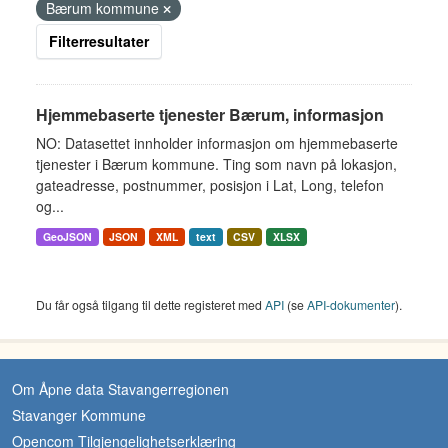
Bærum kommune
Filterresultater
Hjemmebaserte tjenester Bærum, informasjon
NO: Datasettet innholder informasjon om hjemmebaserte
tjenester i Bærum kommune. Ting som navn på lokasjon,
gateadresse, postnummer, posisjon i Lat, Long, telefon
og...
GeoJSON
JSON
XML
text
CSV
XLSX
Du får også tilgang til dette registeret med
API
(se
API-dokumenter
).
Om Åpne data Stavangerregionen
Stavanger Kommune
Opencom Tilgjengelighetserklæring