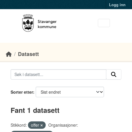
Skip to main content
Logg inn
Datasett
Sorter etter
Fant 1 datasett
Stikkord:
offer
Organisasjoner: