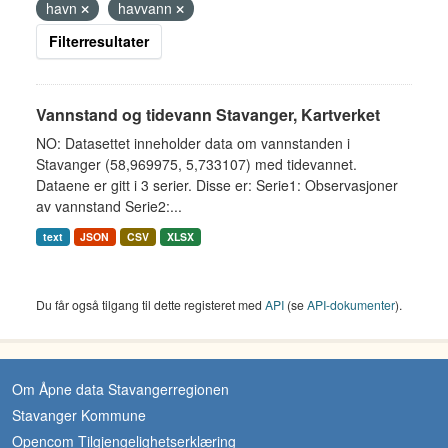
havn
havvann
Filterresultater
Vannstand og tidevann Stavanger, Kartverket
NO: Datasettet inneholder data om vannstanden i
Stavanger (58,969975, 5,733107) med tidevannet.
Dataene er gitt i 3 serier. Disse er: Serie1: Observasjoner
av vannstand Serie2:...
text
JSON
CSV
XLSX
Du får også tilgang til dette registeret med
API
(se
API-dokumenter
).
Om Åpne data Stavangerregionen
Stavanger Kommune
Opencom Tilgjengelighetserklæring